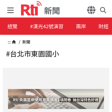
新聞
總覽
#漢光42號演習
兩岸
財經
:::
/
新聞
#台北市東園國小