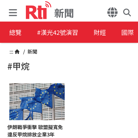
新聞
總覽
#漢光42號演習
財經
國際
:::
/
新聞
#甲烷
伊朗戰爭衝擊 歐盟擬寬免
違反甲烷排放企業3年