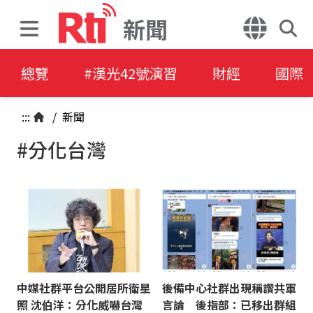
新聞
總覽
#漢光42號演習
財經
國際
:::
/
新聞
#分化台灣
中媒社群平台公開居所衛星
後備中心社群出現稱讚共軍
照 沈伯洋：分化威嚇台灣
言論 後指部：已移出群組