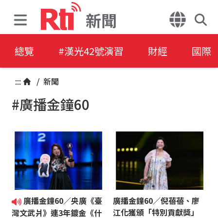
新聞
總覽
#漢光42號演習
財經
國際
:::
/
新聞
#廣播金鐘60
廣播金鐘60／央廣《臺
廣播金鐘60／倪蓓蓓、廖
江化獲頒「特別貢獻獎」
灣文武爿》連3年鍍金《什