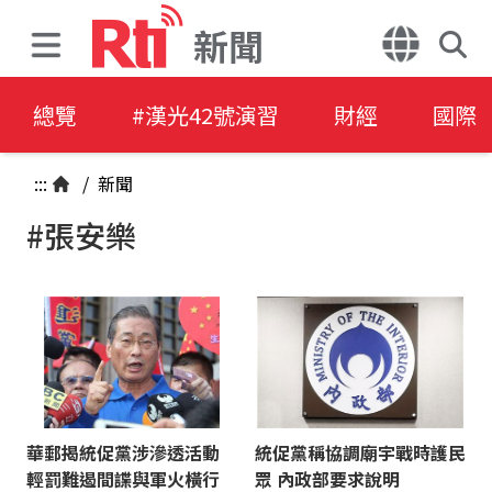
新聞
總覽
#漢光42號演習
財經
國際
:::
/
新聞
#張安樂
華郵揭統促黨涉滲透活動
統促黨稱協調廟宇戰時護民
輕罰難遏間諜與軍火橫行
眾 內政部要求說明