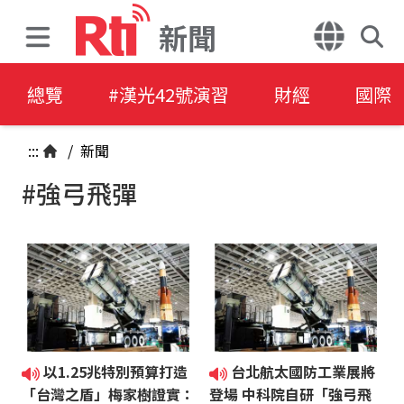
新聞
總覽
#漢光42號演習
財經
國際
:::
/
新聞
#強弓飛彈
以1.25兆特別預算打造
台北航太國防工業展將
「台灣之盾」梅家樹證實：
登場 中科院自研「強弓飛