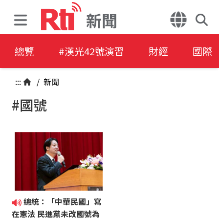
新聞
總覽
#漢光42號演習
財經
國際
:::
/
新聞
#國號
總統：「中華民國」寫
在憲法 民進黨未改國號為