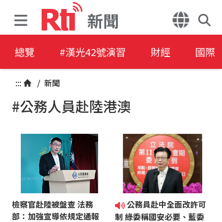
新聞
總覽
#漢光42號演習
財經
國際
:::
/
新聞
#公務人員赴陸港澳
檢察官赴陸被盤查 法務
公務員赴中全面改許可
部：加強宣導依規定通報
制 綠委稱國安必要、藍委