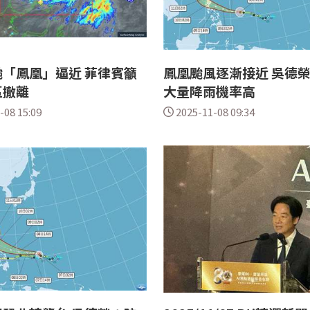
「鳳凰」逼近 菲律賓籲
鳳凰颱風逐漸接近 吳德
區撤離
大量降雨機率高
-08 15:09
2025-11-08 09:34