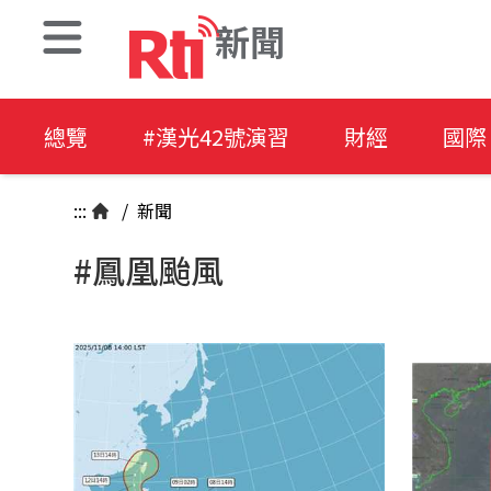
新聞
總覽
#漢光42號演習
財經
國際
:::
/
新聞
#鳳凰颱風