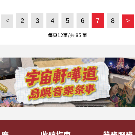
<
2
3
4
5
6
7
8
>
每頁12筆/共
85
筆
央廣
收聽指南
業務服務