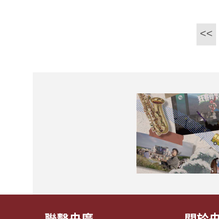
<<
聯繫央廣
關於