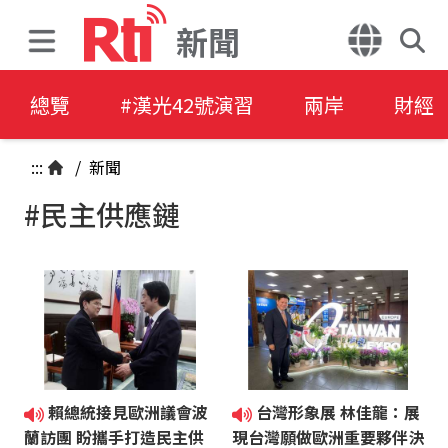
新聞
總覽
#漢光42號演習
兩岸
財經
:::
/
新聞
#民主供應鏈
賴總統接見歐洲議會波
台灣形象展 林佳龍：展
蘭訪團 盼攜手打造民主供
現台灣願做歐洲重要夥伴決