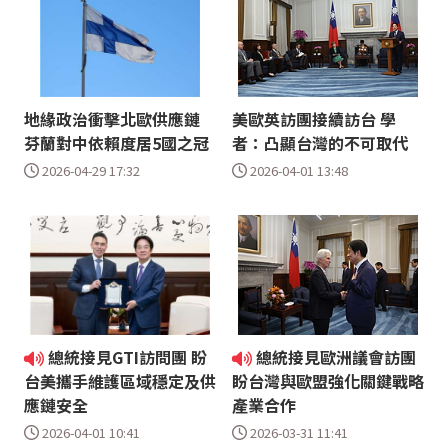
地緣政治衝擊北歐供應鏈
美歐英訪團接續訪台 學
芬蘭對中依賴度居5國之冠
者：凸顯台灣的不可取代
2026-04-29 17:32
2026-04-01 13:48
總統接見GTI訪問團 盼
總統接見歐洲議會訪團
台美攜手維護區域穩定及供
盼台灣與歐盟強化關鍵戰略
應鏈安全
產業合作
2026-04-01 10:41
2026-03-31 11:41