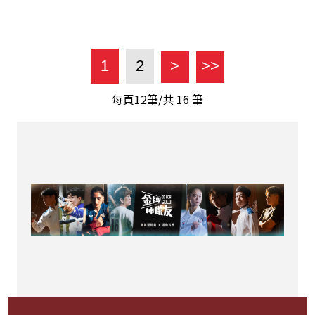
1
2
>
>>
每頁12筆/共
16
筆