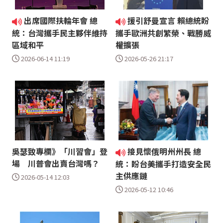
出席國際扶輪年會 總
援引舒曼宣言 賴總統盼
統：台灣攜手民主夥伴維持
攜手歐洲共創繁榮、戰勝威
區域和平
權擴張
2026-06-14 11:19
2026-05-26 21:17
吳瑟致專欄》「川習會」登
接見懷俄明州州長 總
場 川普會出賣台灣嗎？
統：盼台美攜手打造安全民
主供應鏈
2026-05-14 12:03
2026-05-12 10:46