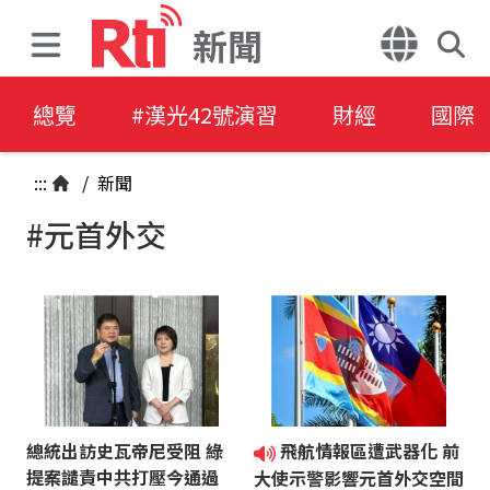
新聞
總覽
#漢光42號演習
財經
國際
:::
/
新聞
#元首外交
總統出訪史瓦帝尼受阻 綠
飛航情報區遭武器化 前
提案譴責中共打壓今通過
大使示警影響元首外交空間