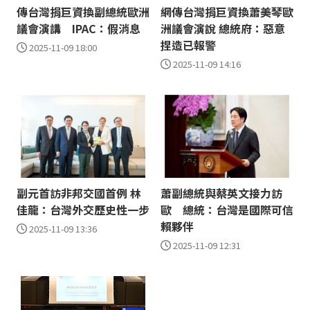
傳台灣捐巨資換副總統歐洲
網傳台灣捐巨資換蕭美琴歐
議會演講 IPAC：假消息
洲議會演說 總統府：惡意
捏造已報警
2025-11-09 18:00
2025-11-09 14:16
副元首訪非邦交國首例 林
蕭副總統與蔡英文接力訪
佳龍：台灣外交歷史性一步
歐 總統：台灣是國際可信
賴夥伴
2025-11-09 13:36
2025-11-09 12:31