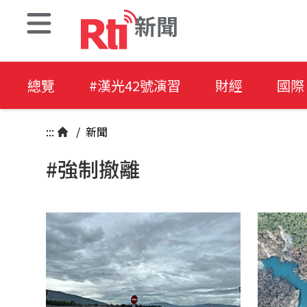
新聞
總覽
#漢光42號演習
財經
國際
:::
/
新聞
#強制撤離