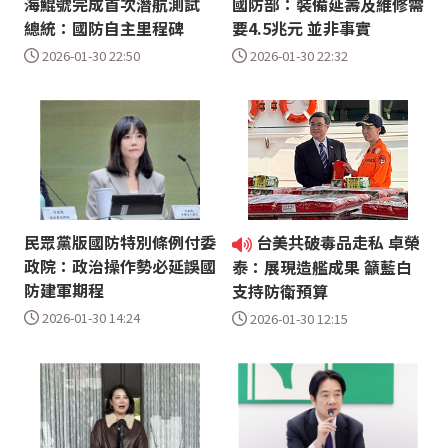
海鯤號完成首次潛航測試
國防部：裝備延壽及維修需
總統：國防自主里程碑
要4.5兆元 並非事實
2026-01-30 22:50
2026-01-30 22:32
民眾黨版國防特別條例付委
台美共破毒品走私 卓榮
政院：政治操作勢必延誤國
泰：展現造艦成果 籲藍白
防建軍期程
支持防衛預算
2026-01-30 14:24
2026-01-30 12:15