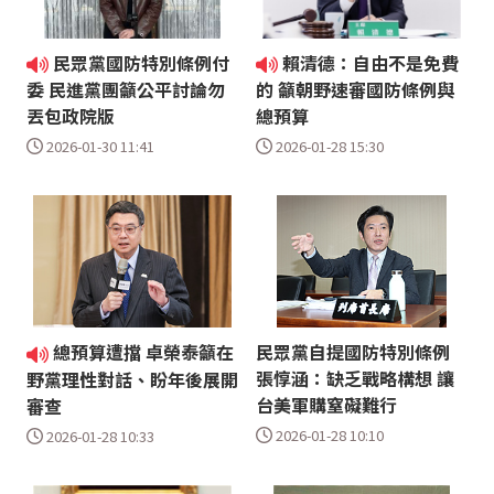
民眾黨國防特別條例付
賴清德：自由不是免費
委 民進黨團籲公平討論勿
的 籲朝野速審國防條例與
丟包政院版
總預算
2026-01-30 11:41
2026-01-28 15:30
總預算遭擋 卓榮泰籲在
民眾黨自提國防特別條例
張惇涵：缺乏戰略構想 讓
野黨理性對話、盼年後展開
台美軍購窒礙難行
審查
2026-01-28 10:10
2026-01-28 10:33