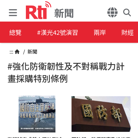
新聞
總覽
#漢光42號演習
兩岸
財經
:::
/
新聞
#強化防衛韌性及不對稱戰力計
畫採購特別條例