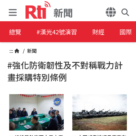
新聞
總覽
#漢光42號演習
財經
國際
:::
/
新聞
#強化防衛韌性及不對稱戰力計
畫採購特別條例