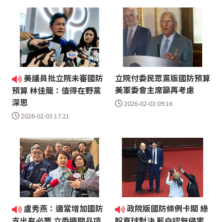
美議員批立院未審國防
立院付委民眾黨版國防預算
美軍委會主席籲再考慮
預算 林佳龍：值得在野黨
深思
2026-02-03 09:16
2026-02-03 17:21
盧秀燕：適當增加國防
政院版國防條例卡關 綠
支出有必要 立委把關品項
盼直球對決 藍白認無侵害