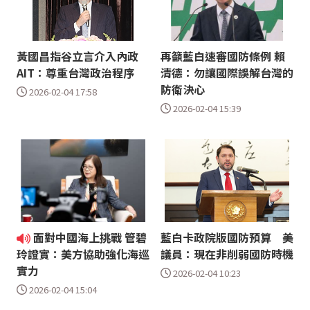
黃國昌指谷立言介入內政
再籲藍白速審國防條例 賴
AIT：尊重台灣政治程序
清德：勿讓國際誤解台灣的
防衛決心
2026-02-04 17:58
2026-02-04 15:39
面對中國海上挑戰 管碧
藍白卡政院版國防預算 美
議員：現在非削弱國防時機
玲證實：美方協助強化海巡
實力
2026-02-04 10:23
2026-02-04 15:04