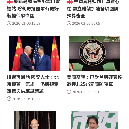
總統勗勉海軍小雪山雷
中國威脅迫切且真實存
達站 盼朝野挺國軍有更好
在 顧立雄籲加速各項國防
裝備保家衛國
預算審查
2026-02-06 15:15
2026-02-06 00:05
川習再通話 國安人士：北
美國務院：已對台明確表達
京掩蓋「氣虛」 仍將鎖定
歡迎1.25兆元國防預算
軍售與供應鏈議題
2026-02-05 11:16
2026-02-05 18:04