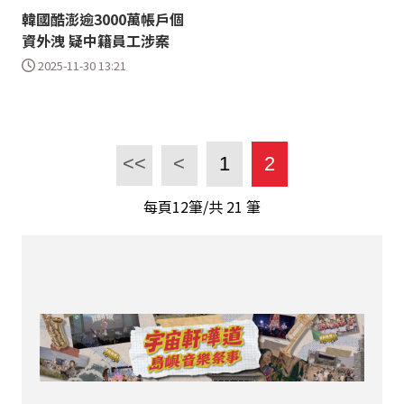
韓國酷澎逾3000萬帳戶個
資外洩 疑中籍員工涉案
2025-11-30 13:21
<<
<
1
2
每頁12筆/共
21
筆