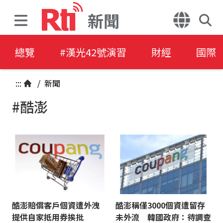
新聞
總覽
#漢光42號演習
財經
國際
:::
/
新聞
#酷澎
酷澎賠償客戶個資遭外洩
酷澎稱僅3000個資遭留存
提供自家抵用券挨批
未外流 韓國政府：待調查