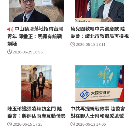
中山論壇落地招待台灣
幼兒園教唱中共黨慶歌 陸
委會：請北市教育局再檢視
青年 邱垂正：明顯有統戰
嫌疑
2026-06-18 18:11
2026-06-29 16:56
陳玉珍邀張凌赫訪金門 陸
中共再提統戰敘事 陸委會
委會：將評估兩岸互動情勢
對在野人士附和深感遺憾
2026-06-15 17:25
2026-06-13 14:06