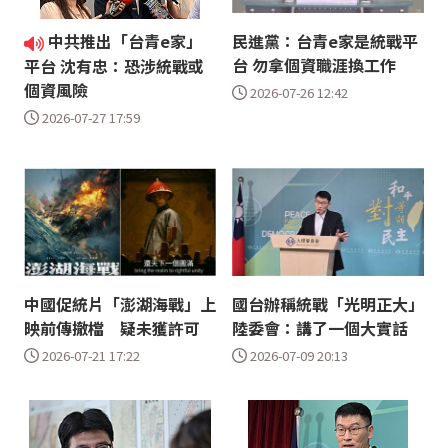
中共推出「台青e家」
民進黨：台青e家是統戰平
台 勿拿個資職涯換工作
平台 沈有忠：恐涉統戰或
個資風險
2026-07-26 12:42
2026-07-27 17:59
中國促統片「澎湖海戰」上
國台辦稱統戰「光明正大」
映前傳撤檔 疑未獲許可
陸委會：講了一個大實話
2026-07-21 17:22
2026-07-09 20:13