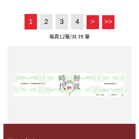
1
2
3
4
>
>>
每頁12筆/共
39
筆