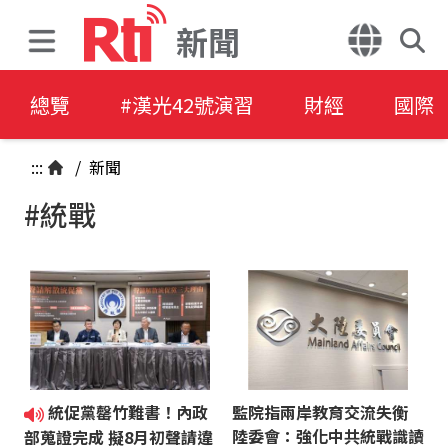
新聞
總覽
#漢光42號演習
財經
國際
:::
/
新聞
#統戰
統促黨罄竹難書！內政
監院指兩岸教育交流失衡
陸委會：強化中共統戰識讀
部蒐證完成 擬8月初聲請違