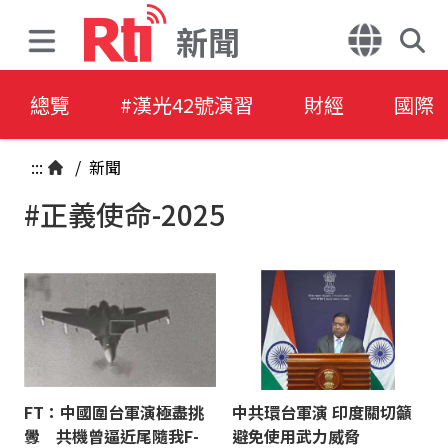
新聞
總覽
#漢光42號演習
財經
國際
:::
/
新聞
#正義使命-2025
FT：中國圍台軍演極盡挑
中共環台軍演 印度關切籲
釁 共機曾逼近尾隨我F-
避免使用武力威脅