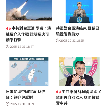
中共對台軍演 學者：演
共軍對台軍演結束 聲稱已
驗證聯戰能力
練反介入作戰 證明遠火可
精準打擊
2025-12-31 18:25
2025-12-31 18:47
日本關切中國軍演 林佳
中共軍演 徐國勇籲國民
龍：歡迎與感謝
黨別再自欺欺人 應同聲譴
責中共
2025-12-31 18:19