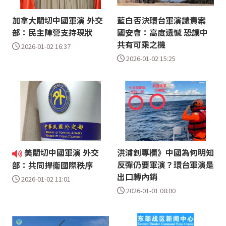
加拿大關切中國軍演 外交
藍白否決環台軍演譴責案
部：民主陣營支持現狀
國安會：高度遺憾 恐讓中
共有可乘之機
2026-01-02 16:37
2026-01-02 15:25
美關切中國軍演 外交
洪浦釗專欄》中國為何明知
反彈仍要軍演？環台軍演是
部：共同捍衛國際秩序
出口轉內銷
2026-01-02 11:01
2026-01-01 08:00