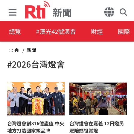
新聞
總覽
#漢光42號演習
財經
國際
:::
/
新聞
#2026台灣燈會
台灣燈會創316億產值 中央
台灣燈會在嘉義 12日邀民
地方打造國家級品牌
眾陪媽祖賞燈