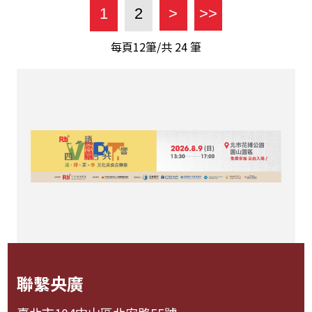
1
2
>
>>
每頁12筆/共
24
筆
聯繫央廣