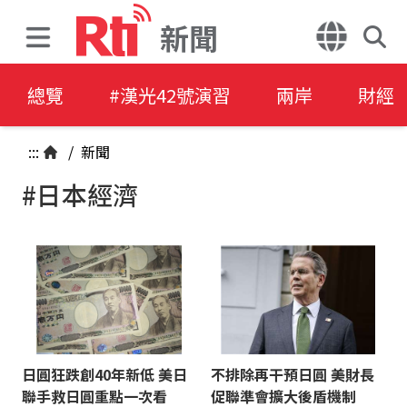
新聞
總覽
#漢光42號演習
兩岸
財經
:::
/
新聞
#日本經濟
日圓狂跌創40年新低 美日
不排除再干預日圓 美財長
聯手救日圓重點一次看
促聯準會擴大後盾機制