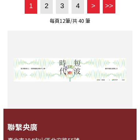
1
2
3
4
>
>>
每頁12筆/共
40
筆
聯繫央廣