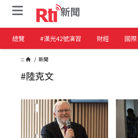
新聞
總覽
#漢光42號演習
財經
國際
:::
/
新聞
#陸克文