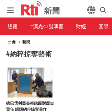
新聞
總覽
#漢光42號演習
財經
國際
:::
/
新聞
#納粹掠奪藝術
德巴伐利亞美術館面對歷史
責任 歸還納粹掠奪畫作