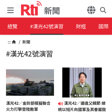
新聞
總覽
#漢光42號演習
財經
國際
:::
/
新聞
#漢光42號演習
漢光42／金防部模擬聯合
漢光42／適逢父親節 總
火力打擊登陸敵軍
統以短片向國軍及其眷屬致