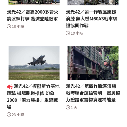
漢光42／雷霆2000多管火
漢光42／第一作戰區應援
箭演練打擊 殲滅登陸敵軍
演練 無人機M60A3戰車驗
證協同作戰
19 小時
19 小時
漢光42／模擬新竹基地
漢光42／第四作戰區演練
戰時聯合運輸管制 軍民協
遭擊 機場跑道搶修 幻象
力驗證軍需物資運補能量
2000「潛力裝掛」重返戰
場
1 天
23 小時