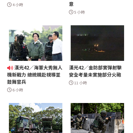
意
4 小時
5 小時
漢光42／海軍大秀無人
漢光42／金防部實彈射擊
安全考量未實施部分火砲
機新戰力 總統親赴視導並
鼓舞官兵
11 小時
6 小時