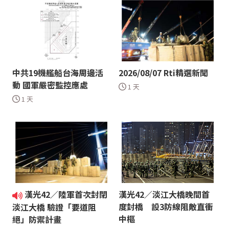
中共19機艦船台海周邊活
2026/08/07 Rti精選新聞
動 國軍嚴密監控應處
1 天
1 天
漢光42／陸軍首次封閉
漢光42／淡江大橋晚間首
度封橋 設3防線阻敵直衝
淡江大橋 驗證「要道阻
中樞
絕」防禦計畫