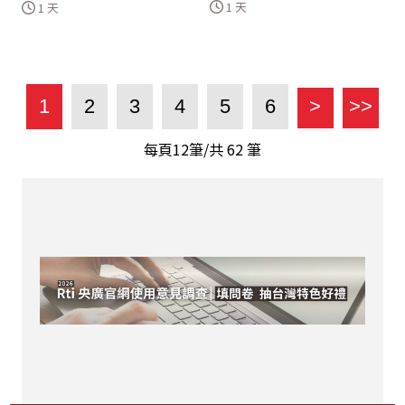
1 天
1 天
1
2
3
4
5
6
>
>>
每頁12筆/共
62
筆