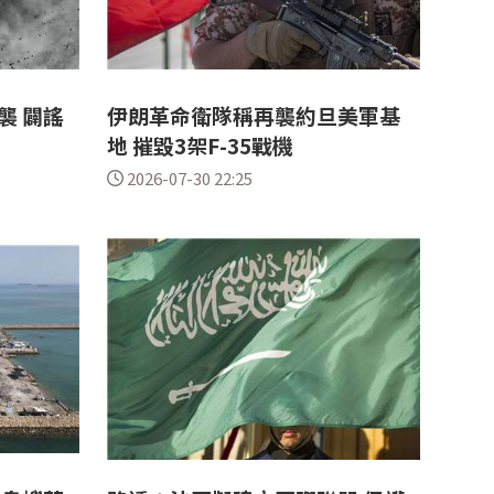
襲 闢謠
伊朗革命衛隊稱再襲約旦美軍基
地 摧毀3架F-35戰機
2026-07-30 22:25