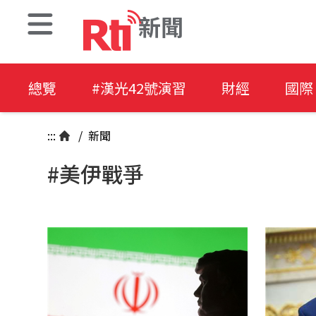
新聞
總覽
#漢光42號演習
財經
國際
:::
/
新聞
#美伊戰爭