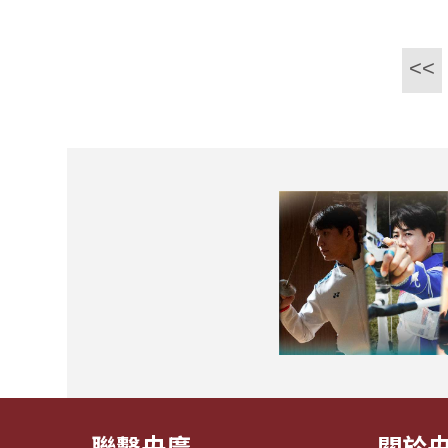
<<
聯繫央廣
關於