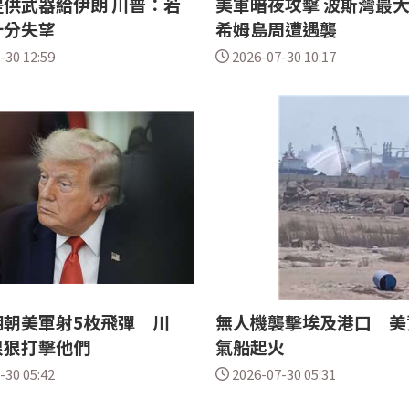
供武器給伊朗 川普：若
美軍暗夜攻擊 波斯灣最
十分失望
希姆島周遭遇襲
-30 12:59
2026-07-30 10:17
朗朝美軍射5枚飛彈 川
無人機襲擊埃及港口 美
狠狠打擊他們
氣船起火
-30 05:42
2026-07-30 05:31