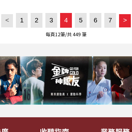
<
1
2
3
4
5
6
7
>
每頁12筆/共
449
筆
央廣
收聽指南
業務服務