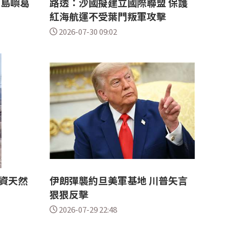
大島嶼葛
路透：沙國擬建立國際聯盟 保護
紅海航運不受葉門叛軍攻擊
2026-07-30 09:02
資天然
伊朗彈襲約旦美軍基地 川普矢言
狠狠反擊
2026-07-29 22:48