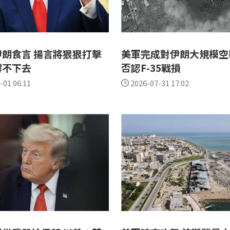
朗食言 揚言將狠狠打擊
美軍完成對伊朗大規模空
撐不下去
否認F-35戰損
-01 06:11
2026-07-31 17:02