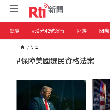
新聞
總覽
#漢光42號演習
財經
國際
:::
/
新聞
#保障美國選民資格法案