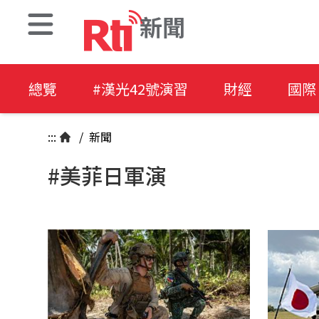
新聞
總覽
#漢光42號演習
財經
國際
:::
/
新聞
#美菲日軍演