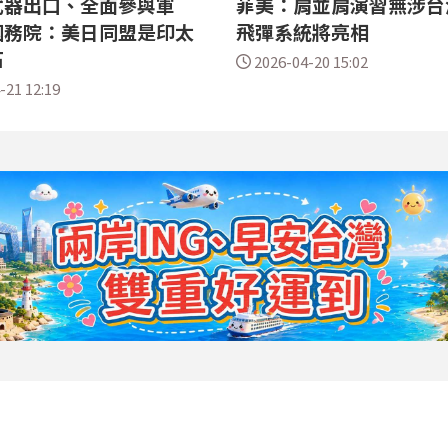
武器出口、全面參與軍
菲美：肩並肩演習無涉台
國務院：美日同盟是印太
飛彈系統將亮相
石
2026-04-20 15:02
-21 12:19