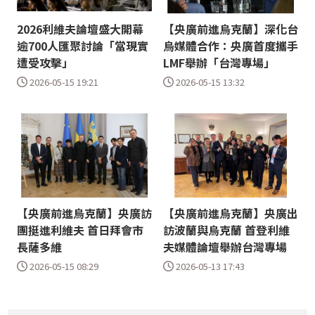
2026利維夫論壇盛大開幕
【央廣前進烏克蘭】深化台
逾700人匯聚討論「當現實
烏媒體合作：央廣首度攜手
遭受攻擊」
LMF舉辦「台灣專場」
2026-05-15 19:21
2026-05-15 13:32
【央廣前進烏克蘭】央廣訪
【央廣前進烏克蘭】央廣出
團挺進利維夫 首日拜會市
訪波蘭與烏克蘭 首登利維
長薩多維
夫媒體論壇舉辦台灣專場
2026-05-15 08:29
2026-05-13 17:43