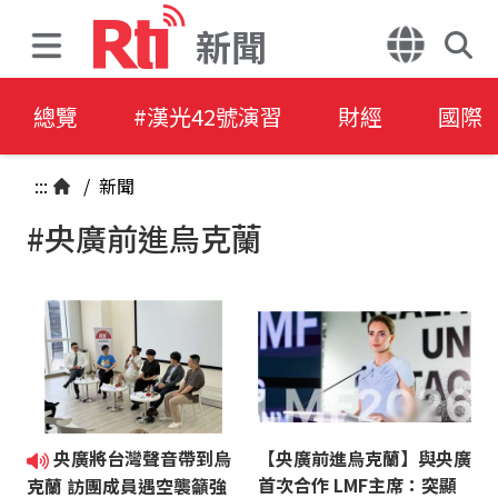
新聞
總覽
#漢光42號演習
財經
國際
:::
/
新聞
#央廣前進烏克蘭
央廣將台灣聲音帶到烏
【央廣前進烏克蘭】與央廣
首次合作 LMF主席：突顯
克蘭 訪團成員遇空襲籲強