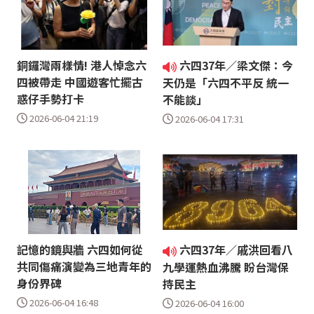
銅鑼灣兩樣情! 港人悼念六
六四37年／梁文傑：今
四被帶走 中國遊客忙擺古
天仍是「六四不平反 統一
惑仔手勢打卡
不能談」
2026-06-04 21:19
2026-06-04 17:31
記憶的鏡與牆 六四如何從
六四37年／戚洪回看八
共同傷痛演變為三地青年的
九學運熱血沸騰 盼台灣保
身份界碑
持民主
2026-06-04 16:48
2026-06-04 16:00