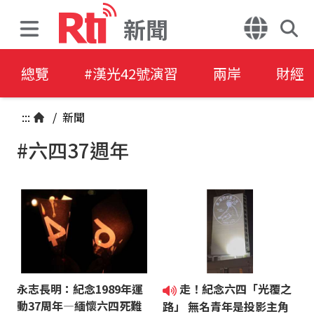
新聞
總覽
#漢光42號演習
兩岸
財經
:::
/
新聞
#六四37週年
永志長明：紀念1989年運
走！紀念六四「光覆之
動37周年—緬懷六四死難
路」 無名青年是投影主角