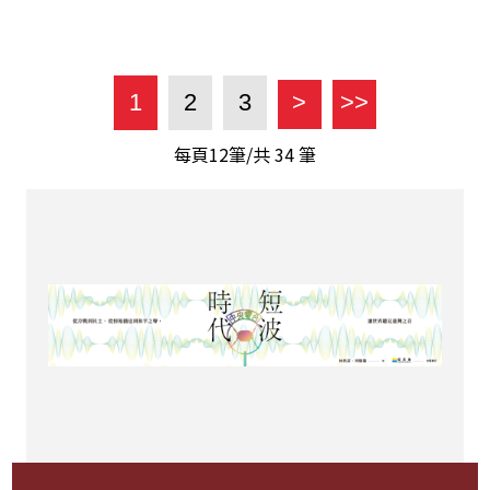
1
2
3
>
>>
每頁12筆/共
34
筆