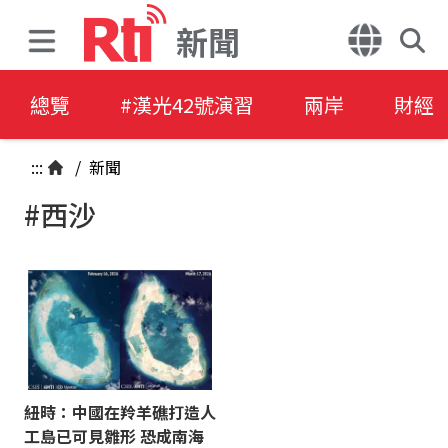
新聞
總覽
#漢光42號演習
兩岸
財經
:::
/
新聞
#西沙
紐時：中國在羚羊礁打造人
工島已可見雛形 恐成南海