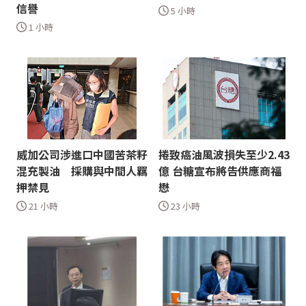
信譽
5 小時
1 小時
威加公司涉進口中國苦茶籽
捲致癌油風波損失至少2.43
混充製油 採購與中間人羈
億 台糖宣布將告供應商福
押禁見
懋
21 小時
23 小時