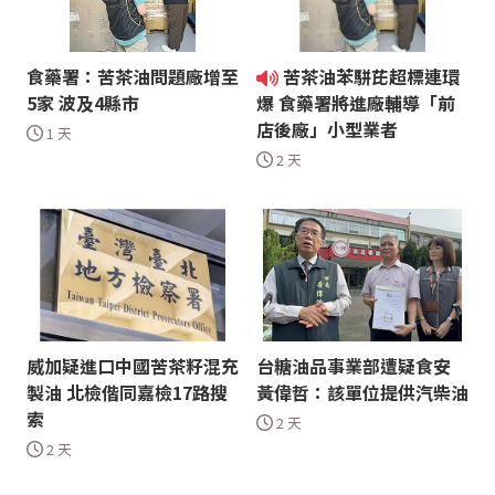
食藥署：苦茶油問題廠增至
苦茶油苯駢芘超標連環
5家 波及4縣市
爆 食藥署將進廠輔導「前
店後廠」小型業者
1 天
2 天
威加疑進口中國苦茶籽混充
台糖油品事業部遭疑食安
製油 北檢偕同嘉檢17路搜
黃偉哲：該單位提供汽柴油
索
2 天
2 天