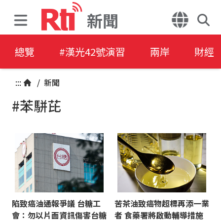
新聞
總覽
#漢光42號演習
兩岸
財經
:::
/
新聞
#苯駢芘
陷致癌油通報爭議 台糖工
苦茶油致癌物超標再添一業
會：勿以片面資訊傷害台糖
者 食藥署將啟動輔導措施