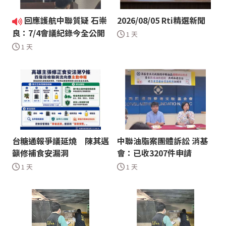
回應護航中聯質疑 石崇
2026/08/05 Rti精選新聞
良：7/4會議紀錄今全公開
1 天
1 天
台糖通報爭議延燒 陳其邁
中聯油脂案團體訴訟 消基
籲修補食安漏洞
會：已收3207件申請
1 天
1 天