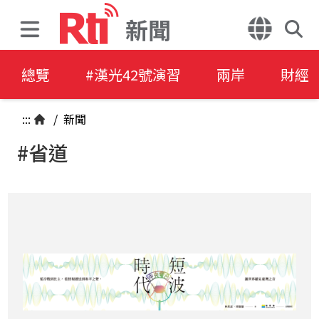
新聞
總覽
#漢光42號演習
兩岸
財經
:::
/
新聞
#省道