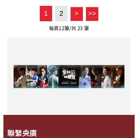
1
2
>
>>
每頁12筆/共
23
筆
聯繫央廣