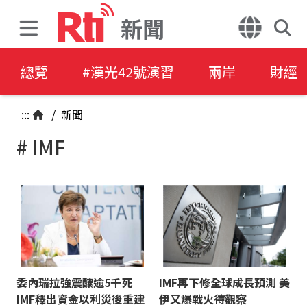
新聞
總覽
#漢光42號演習
兩岸
財經
:::
/
新聞
# IMF
委內瑞拉強震釀逾5千死
IMF再下修全球成長預測 美
IMF釋出資金以利災後重建
伊又爆戰火待觀察