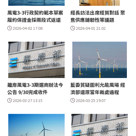
風電3-3行政契約範本草案
經長訪法出席經貿對話 聚
履約保證金採兩段式返還
焦供應鏈韌性等議題
2026-04-02 17:08
2026-04-01 21:02
離岸風電3-3期選商辦法今
藍委質疑圖利允能風場 經
公告 9/30完成收件
濟部還原當年裁處過程
2026-03-27 13:15
2026-03-25 19:07