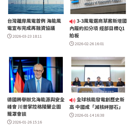
台灣離岸風電首例 海能風
3-3風電選商草案新增國
電宣布完成再融資協議
內履約扣分項 經部目標Q1
拍板
2026-03-23 18:11
2026-02-26 16:01
德國將舉辦北海能源與安全
全球核能發電創歷史新
峰會 川普掌控格陵蘭企圖
高 中國成「減核絆腳石」
籠罩會談
2026-01-14 16:38
2026-01-26 15:16