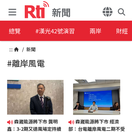
新聞
總覽
#漢光42號演習
兩岸
財經
:::
/
新聞
#離岸風電
森崴能源將下市 龔明
森崴能源將下市 經濟
鑫：3-2期又德風場定持續
部：台電離岸風電二期不受