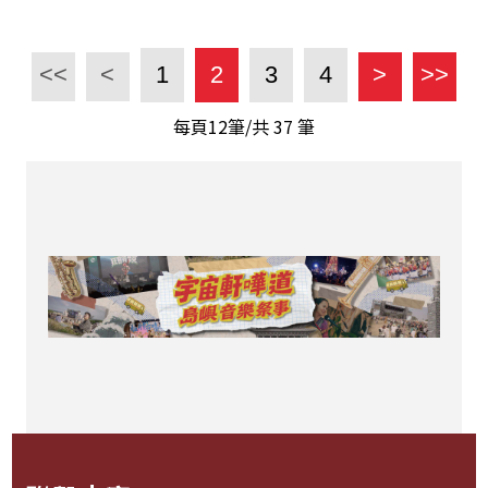
<<
<
1
2
3
4
>
>>
每頁12筆/共
37
筆