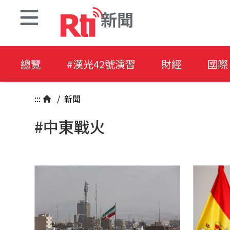
新聞
總覽
#漢光42號演習
財經
國際
:::
/
新聞
#中東戰火