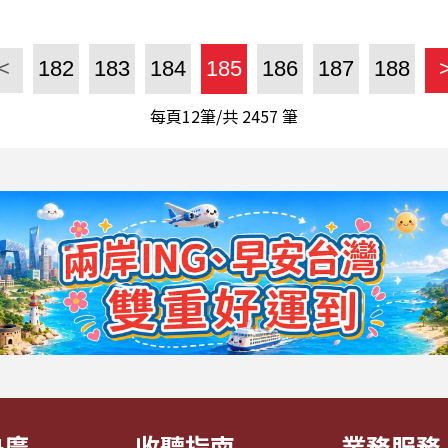
<
182
183
184
185
186
187
188
每頁12筆/共
2457
筆
央廣
收聽指南
業務服務