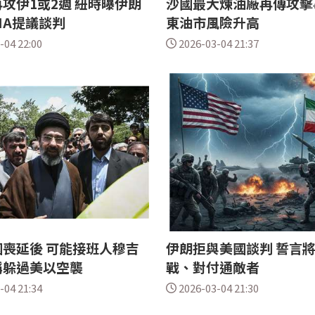
攻伊1或2週 紐時曝伊朗
沙國最大煉油廠再傳攻擊
IA提議談判
東油市風險升高
-04 22:00
2026-03-04 21:37
喪延後 可能接班人穆吉
伊朗拒與美國談判 誓言
稱躲過美以空襲
戰、對付通敵者
-04 21:34
2026-03-04 21:30