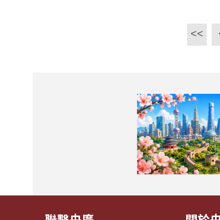
<<
聯繫央廣
關於