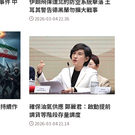
事件 中
伊朗飛彈遭北約防空系統擊落 土
耳其警告德黑蘭勿擴大戰事
2026-03-04 21:36
將持續作
確保油氣供應 鄭麗君：啟動提前
調貨等階段存量調度
2026-03-04 21:14