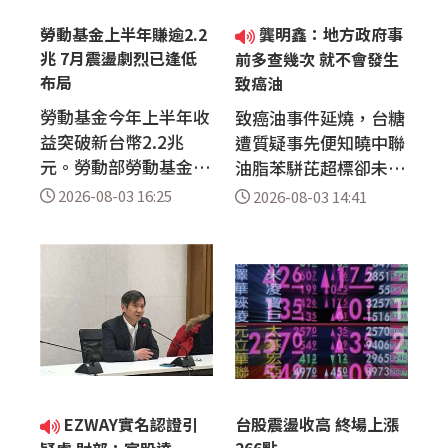
勞動基金上半年賺逾2.2
龔明鑫：地方政府事
兆 7月震盪劇烈已逢低
前多查幾次 就不會發生
布局
致癌油
勞動基金今年上半年收
致癌油事件延燒，台糖
益突破新台幣2.2兆
遭質疑事先便知曉中聯
元。勞動部勞動基金運
油脂苯駢芘超標卻未通
用局副局長劉麗茹今天
報，台中市長盧秀燕也
2026-08-03 16:25
2026-08-03 14:41
(3日)表示，7月金融市
質疑經濟部護航台糖。
場震盪劇烈，但勞動基
對此，經濟部長龔明鑫
金身為長期投資人，仍
今天(3日)回應，台糖
將以基本面作為投資依
事前查驗發現有問題，
據，將持續採取「逢低
並拒收該半成品，封存
布局、汰弱留強」策
在中聯廠區，台糖並無
略，追求長期穩健報
通報義務，且這也顯示
酬。 勞動基金運用局
查驗有一定的嚇阻力，
公布最新績效，截至今
地方政府若事前多查幾
EZWAY實名認證引
台股震盪收高 終場上漲
年6月底，整體勞動基
次，就不會發生這樣的
266點