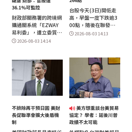
疑慮 財部：官股達
金規模達8兆8,955億
事。行政院長卓...
36.1%可監控
台股今天(3日)開低走
元...
財政部關務署的跨境網
高，早盤一度下跌逾3
購通關系統「EZWAY
00點，隨後在聯發
易利委」，遭立委質疑
科、日月光投控、創意
2026-08-03 14:13
收費機制不當以及委外
等電子股走強帶動下震
2026-08-03 14:14
營運的個資安全性。財
盪翻紅，盤中最高上漲
政部關務署署長彭英偉
逾600點；加權指數終
今天(3日)臨時舉行記
場收在43386.41點，
者會，針對外界3大誤
上漲266.66點，漲幅0.
解澄清，強調EZ WAY
62%，成交值新台幣8
由關貿網路公司建置與
445.31億元。 權值股
維護，財政部是最大股
收盤表現，台積電終場
東，持股占比達36.
下跌55元，收2370
1%，資安也符合國際
元，聯發科亮燈漲停，
不排除再干預日圓 美財
美方想重談台美貿易
認證，並納入國家級監
上漲355元，收3910
長促聯準會擴大後盾機
協定？ 學者：延後川普
控。 實名認證作業系
元，日月光投控...
制
政績不太可能
統EZWa...