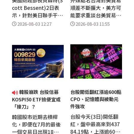
美國財政部長貝森特(S
外媒點名台灣對美貿易
cott Bessent)2日表
順差不斷擴大，美方可
示，針對美日聯手干預
能要求重談台美貿易協
匯市以遏止日圓無序波
定，學者今天(3日)分
2026-08-03 12:27
2026-08-03 11:55
動一事，他將毫不猶豫
析，川普任期只剩2年
再次採取行動。他也呼
多，且台廠已擴大赴美
籲擴大聯準會對外國央
投資，未來可舒緩對台
行與貨幣當局所設的後
貿易逆差，重談協定只
盾機制。 路透社報
會將其政績延後落袋，
導，貝森特在社群平台
不太可能會發生。另一
X發文表示，聯準會(F
名學者則說，台灣對於
ed)的外國及國際貨幣
美國「再工業化」目標
當局(FIMA)融通機制
配合度高，美方沒理由
韓股崩跌 台投信募
台股開低翻紅漲逾600點
曾用於7月31日的協調
對台出手，但考量川普
CPO、記憶體與被動元
KOSPI50 ETF撿便宜或
行動。日本財務省與總
施政不確定性，台灣...
件強攻
「接刀」？
統...
台股今天(3日)開低翻
韓國股市近期去槓桿
紅，盤中最高來到437
化，即便在7月的最後
84.19點，上漲逾600
一個交易日出現18%