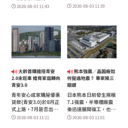
點；聯發科、日月光投
的強勁反彈，但散戶當
2026-08-03 11:30
2026-08-03 11:43
控攻上漲停，權王台積
天拋售仍創紀錄。台灣
電下跌新台幣50元，
有投信在此時推出聚焦
股價為2375元。被動
韓國前50大旗艦企業
元件、共同封裝光學(C
的KOSPI50 ETF，且
PO)、記憶體等族群今
於今天(3日)募集，是
天表現強勢，有多檔漲
卡位台、韓AI同盟的利
停。 截至早上10點37
多撿便宜還是「接
分，加權指數為4358
刀」？已讓投資人熱
4.43點，上漲464.68
議。 韓股7月暴跌2
大齡首購搶搭青安
熊本強震／晶圓廠如
點，漲.08%，成交值
2%，創下全球金融危
2.0末班車 婚育家庭轉向
何挺過地震？ 專家揭三
約新台幣5538.54億
機以來最大單月跌幅。
青安3.0
關鍵
元。電子類股指...
根據《彭博》報...
青年安心成家購屋優惠
日本熊本日前發生規模
貸款(青安3.0)於8月正
7.1強震，半導體廠震
式上路，7月是否出現
後迅速展開復工，也讓
趕搭青安2.0的購屋
外界再度關注高精密晶
2026-08-03 11:21
2026-08-03 11:01
潮？房仲業者指出，確
圓廠如何因應地震風