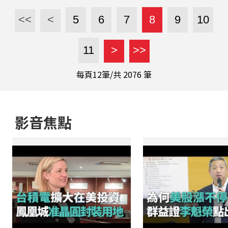
率28.46%；其中，6
出，從原料到產品，台
月單月收益數為771億
<<
<
5
6
7
8
9
10
糖都是以高標準自我檢
元。 勞動基金運用局
驗，「怎麼驗都沒問
指出，若加計受託管理
11
>
>>
題」，且在此次事件
的國民年金保險基金及
中，台糖除積極配合主
農民退休基金，截至6
每頁12筆/共
2076
筆
管機關，產品從源頭管
月底總運用規模達9兆
理到生產製造也都嚴格
8,302億...
把關...
影音焦點