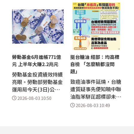
實有部分擔心新制「排
險。專家指出，晶圓製
老」、「排富」的大齡
造對於地震極其敏感，
或高收入首購族提前完
半導體產業能與地震共
成申貸，但整體規模有
存，關鍵在於廠房抗震
限；反觀符合青安3.0
設計、防災機制及標準
資格的婚育家庭，則因
化復原流程。 亞洲是
貸款額度提高，近期看
全球晶圓生產重鎮，但
屋、議價意願明顯提
多數國家位處地震帶。
勞動基金6月進帳771億
挺台糖油 經部：均高標
升。 台灣房屋集團統
日本熊本7月28日發生
元 上半年大賺2.2兆元
自檢 「怎麼驗都沒問
計內部成交資料顯示，
規模7.1強震，外媒
題」
勞動基金投資績效持續
今...
報...
致癌油事件延燒，台糖
亮眼。勞動部勞動基金
遭質疑事先便知曉中聯
運用局今天(3日)公布
油脂苯駢芘超標卻未通
最新收益，截至今年6
2026-08-03 10:50
報，台糖則回應表示自
月底，整體勞動基金規
2026-08-03 10:49
己並非《食品安全衛生
模達新台幣8兆8,955
管理法》要求的通報義
億元，上半年收益數達
務人。經濟部今天(3
2兆2,024億元，收益
日)再於社群發文指