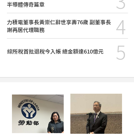
3
半導體傳奇篇章
4
力積電董事長黃崇仁辭世享壽76歲 副董事長
謝再居代理職務
5
綜所稅首批退稅今入帳 總金額達610億元