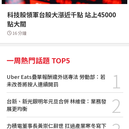
科技股領軍台股大漲近千點 站上45000
點大關
16 分鐘
一周熱門話題 TOP5
1
Uber Eats疊單報酬違外送專法 勞動部：若
未改善將按人連續開罰
2
台新、新光銀明年元旦合併 林維俊：業務發
展更均衡
力積電董事長黃崇仁辭世 扛過產業寒冬寫下