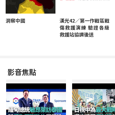
洞察中國
漢光42／第一作戰區戰
傷救護演練 驗證各級
救護站協調後送
影音焦點