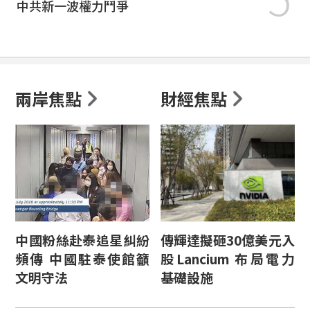
中共新一波權力鬥爭
兩岸焦點
財經焦點
中國粉絲赴泰追星糾紛
傳輝達擬砸30億美元入
頻傳 中國駐泰使館籲
股Lancium 布局電力
文明守法
基礎設施