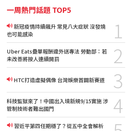
一周熱門話題 TOP5
1
新冠疫情持續飆升 常見八大症狀 沒發燒
也可能感染
2
Uber Eats疊單報酬違外送專法 勞動部：若
未改善將按人連續開罰
3
HTC打造虛擬偶像 台灣娛樂首闢新賽道
4
科技監獄來了！中國出入境新規9/15實施 涉
管制技術者難出國門
5
習近平第四任期穩了？從五中全會解析