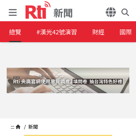
新聞
總覽
#漢光42號演習
財經
國際
:::
/
新聞