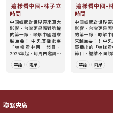
這樣看中國-林子立
這樣看中國-
時間
時間
中國崛起對世界帶來巨大
中國崛起對世界帶
影響，台灣更是面對強權
影響，台灣更是面
的第一線。瞭解中國越來
的第一線。瞭解中
越重要！ 中央廣播電臺
來越重要！！ 中央廣播電
「這樣看中國」節目，
臺播出的「這樣看
2025年起，每周四邀請東
節目，邀請不同領
海大學政治系教授林子
者、專家，帶您從
華語
兩岸
華語
兩岸
立，解析中國的外交與對
兩岸、財經等多元
外關係。 歡迎透過電子郵
的角度透視中國。 每週二
件與我們聯繫，「這樣看
晚間9點30分到1
中國」節目電子信箱：
聽由林廷輝主持的
2020@rti.org.tw、
輝時間】，帶您從
20200203news@gmail.com
政治等視角解析中國
聯繫央廣
PODCAST收聽：...
迎...