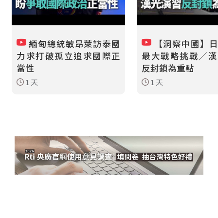
緬甸總統敏昂萊訪泰國
【洞察中國】日
力求打破孤立追求國際正
最大戰略挑戰／漢
當性
反封鎖為重點
1 天
1 天