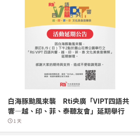
白海豚颱風來襲 Rti央廣「VIPT四語共
響—越、印、菲、泰聽友會」延期舉行
1 天