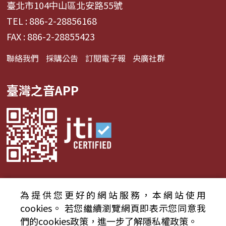
臺北市104中山區北安路55號
TEL : 886-2-28856168
FAX : 886-2-28855423
聯絡我們
採購公告
訂閱電子報
央廣社群
臺灣之音APP
為提供您更好的網站服務，本網站使用
© 2024財團法人中央廣播電臺 版權所有
cookies。
若您繼續瀏覽網頁即表示您同意我
們的cookies政策，進一步了解隱私權政策。
資通安全政策聲明
服務條款
隱私權條款