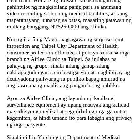
Health and Welfare ng Taiwan, kinakailangan ang
pahintulot ng magkabilang panig para sa anumang
video recording sa loob ng medical facilities, at kung
mapatunayang lumabag sa batas, maaaring patawan ng
multang hanggang NT$250,000 ang klinika.
Noong ika-5 ng Mayo, nagsagawa ng surprise joint
inspection ang Taipei City Department of Health,
consumer protection officials, at pulisya sa isa sa mga
branch ng Airlee Clinic sa Taipei. Sa inilabas na
pahayag ng grupo, sinabi nilang ganap silang
nakikipagtulungan sa imbestigasyon at magbibigay ng
detalyadong paliwanag sa publiko kapag umusad na
ang kaso upang maalis ang pangamba ng publiko.
Ayon sa Airlee Clinic, ang layunin ng kanilang
surveillance equipment ay upang matiyak ang kalidad
ng serbisyong medikal at seguridad ng mga gamot at
kagamitan, at hindi umano ito para labagin ang privacy
ng mga pasyente.
Sinabi ni Liu Yu-ching ng Department of Medical