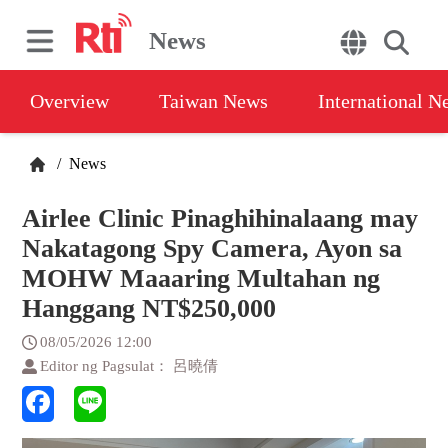
News
Overview
Taiwan News
International N
/
News
Airlee Clinic Pinaghihinalaang may
Nakatagong Spy Camera, Ayon sa
MOHW Maaaring Multahan ng
Hanggang NT$250,000
08/05/2026 12:00
Editor ng Pagsulat： 呂曉倩