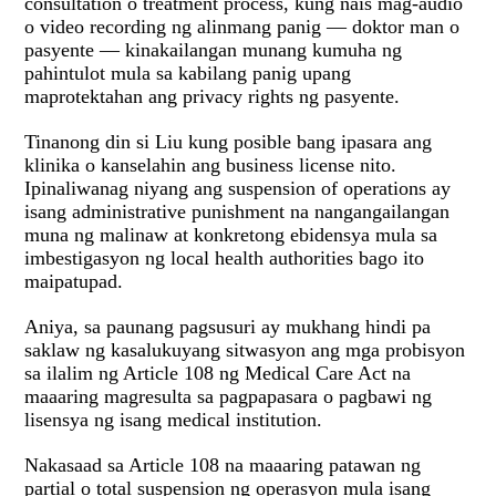
consultation o treatment process, kung nais mag-audio
o video recording ng alinmang panig — doktor man o
pasyente — kinakailangan munang kumuha ng
pahintulot mula sa kabilang panig upang
maprotektahan ang privacy rights ng pasyente.
Tinanong din si Liu kung posible bang ipasara ang
klinika o kanselahin ang business license nito.
Ipinaliwanag niyang ang suspension of operations ay
isang administrative punishment na nangangailangan
muna ng malinaw at konkretong ebidensya mula sa
imbestigasyon ng local health authorities bago ito
maipatupad.
Aniya, sa paunang pagsusuri ay mukhang hindi pa
saklaw ng kasalukuyang sitwasyon ang mga probisyon
sa ilalim ng Article 108 ng Medical Care Act na
maaaring magresulta sa pagpapasara o pagbawi ng
lisensya ng isang medical institution.
Nakasaad sa Article 108 na maaaring patawan ng
partial o total suspension ng operasyon mula isang