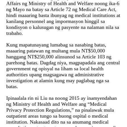
Affairs ng Ministry of Health and Welfare noong ika-6
ng Mayo na batay sa Article 72 ng Medical Care Act,
hindi maaaring basta ibunyag ng medical institutions at
kanilang personnel ang impormasyon hinggil sa
kondisyon o kalusugan ng pasyente na nalaman nila sa
trabaho.
Kung mapatunayang lumabag sa nasabing batas,
maaaring patawan ng multang mula NT$50,000
hanggang NT$250,000 alinsunod sa Article 103 ng
parehong batas. Dagdag niya, magpapadala ang central
government ng opisyal na liham sa local health
authorities upang magsagawa ng administrative
investigation at alamin kung may paglabag nga sa
batas.
Ipinaalala rin ni Liu na noong 2015 ay inamyendahan
ng Ministry of Health and Welfare ang “Medical
Privacy Protection Regulations,” na pinalawak mula
outpatient areas tungo sa buong ospital o medical
institution. Nakasaad dito na sa anumang medical