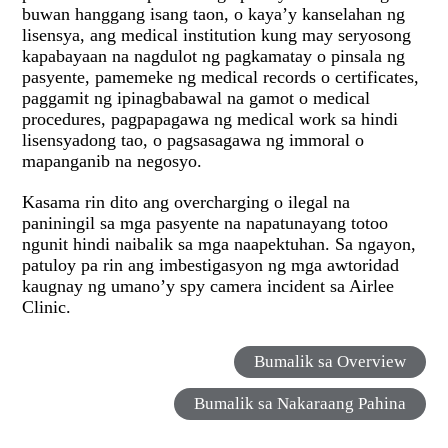
buwan hanggang isang taon, o kaya’y kanselahan ng
lisensya, ang medical institution kung may seryosong
kapabayaan na nagdulot ng pagkamatay o pinsala ng
pasyente, pamemeke ng medical records o certificates,
paggamit ng ipinagbabawal na gamot o medical
procedures, pagpapagawa ng medical work sa hindi
lisensyadong tao, o pagsasagawa ng immoral o
mapanganib na negosyo.
Kasama rin dito ang overcharging o ilegal na
paniningil sa mga pasyente na napatunayang totoo
ngunit hindi naibalik sa mga naapektuhan. Sa ngayon,
patuloy pa rin ang imbestigasyon ng mga awtoridad
kaugnay ng umano’y spy camera incident sa Airlee
Clinic.
Bumalik sa Overview
Bumalik sa Nakaraang Pahina