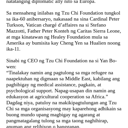
natatanging diplomatic ally nito sa Europa.
Sa mensaheng inilabas ng Tzu Chi Foundation tungkol
sa ika-60 anibersaryo, nakasaad na sina Cardinal Peter
Turkson, Vatican chargé d’affaires na si
Stefano
Mazzotti
, Father
Peter Konteh
ng Caritas Sierra Leone,
at mga kinatawan ng Healey Foundation mula sa
Amerika ay bumisita kay
Cheng Yen
sa Hualien noong
ika-11.
Sinabi ng CEO ng Tzu Chi Foundation na si Yan Bo-
wen:
“Tinalakay namin ang pagtulong sa mga refugee na
naapektuhan ng digmaan sa Middle East, kabilang ang
pagbibigay ng medical assistance, pagkain, at
psychological support. Napag-usapan din namin ang
edukasyon at agricultural cooperation sa Africa.”
Dagdag niya, patuloy na makikipagtulungan ang Tzu
Chi sa mga organisasyong may kaparehong adhikain sa
buong mundo upang magbigay ng agarang at
pangmatagalang tulong sa mga taong naghihirap,
anuman ang relihiyon o hangganan.