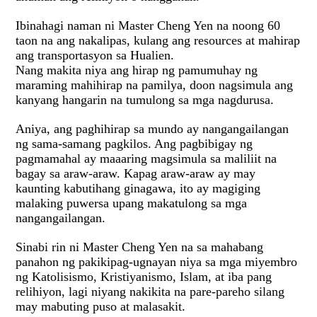
Ibinahagi naman ni Master Cheng Yen na noong 60
taon na ang nakalipas, kulang ang resources at mahirap
ang transportasyon sa Hualien.
Nang makita niya ang hirap ng pamumuhay ng
maraming mahihirap na pamilya, doon nagsimula ang
kanyang hangarin na tumulong sa mga nagdurusa.
Aniya, ang paghihirap sa mundo ay nangangailangan
ng sama-samang pagkilos. Ang pagbibigay ng
pagmamahal ay maaaring magsimula sa maliliit na
bagay sa araw-araw. Kapag araw-araw ay may
kaunting kabutihang ginagawa, ito ay magiging
malaking puwersa upang makatulong sa mga
nangangailangan.
Sinabi rin ni Master Cheng Yen na sa mahabang
panahon ng pakikipag-ugnayan niya sa mga miyembro
ng Katolisismo, Kristiyanismo, Islam, at iba pang
relihiyon, lagi niyang nakikita na pare-pareho silang
may mabuting puso at malasakit.