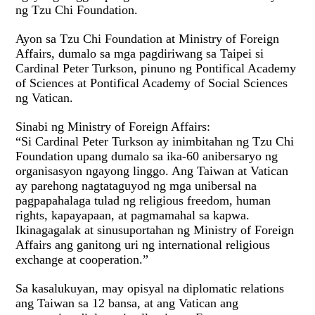
ng
Tzu Chi Foundation
.
Ayon sa Tzu Chi Foundation at Ministry of Foreign
Affairs, dumalo sa mga pagdiriwang sa Taipei si
Cardinal
Peter Turkson
, pinuno ng Pontifical Academy
of Sciences at Pontifical Academy of Social Sciences
ng Vatican.
Sinabi ng Ministry of Foreign Affairs:
“Si Cardinal Peter Turkson ay inimbitahan ng Tzu Chi
Foundation upang dumalo sa ika-60 anibersaryo ng
organisasyon ngayong linggo. Ang Taiwan at Vatican
ay parehong nagtataguyod ng mga unibersal na
pagpapahalaga tulad ng religious freedom, human
rights, kapayapaan, at pagmamahal sa kapwa.
Ikinagagalak at sinusuportahan ng Ministry of Foreign
Affairs ang ganitong uri ng international religious
exchange at cooperation.”
Sa kasalukuyan, may opisyal na diplomatic relations
ang Taiwan sa 12 bansa, at ang Vatican ang