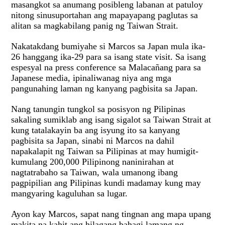
masangkot sa anumang posibleng labanan at patuloy
nitong sinusuportahan ang mapayapang paglutas sa
alitan sa magkabilang panig ng Taiwan Strait.
Nakatakdang bumiyahe si Marcos sa Japan mula ika-
26 hanggang ika-29 para sa isang state visit. Sa isang
espesyal na press conference sa Malacañang para sa
Japanese media, ipinaliwanag niya ang mga
pangunahing laman ng kanyang pagbisita sa Japan.
Nang tanungin tungkol sa posisyon ng Pilipinas
sakaling sumiklab ang isang sigalot sa Taiwan Strait at
kung tatalakayin ba ang isyung ito sa kanyang
pagbisita sa Japan, sinabi ni Marcos na dahil
napakalapit ng Taiwan sa Pilipinas at may humigit-
kumulang 200,000 Pilipinong naninirahan at
nagtatrabaho sa Taiwan, wala umanong ibang
pagpipilian ang Pilipinas kundi madamay kung may
mangyaring kaguluhan sa lugar.
Ayon kay Marcos, sapat nang tingnan ang mapa upang
makita na kahit ang hilagang bahagi lamang ng