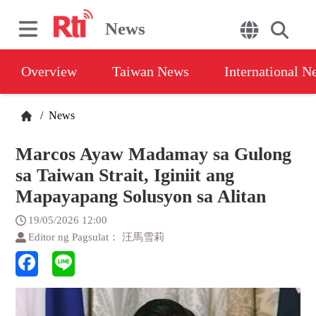
News
Overview
Taiwan News
International N
/
News
Marcos Ayaw Madamay sa Gulong
sa Taiwan Strait, Iginiit ang
Mapayapang Solusyon sa Alitan
19/05/2026 12:00
Editor ng Pagsulat： 汪馬雪莉