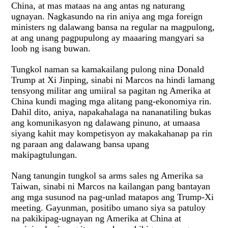
China, at mas mataas na ang antas ng naturang
ugnayan. Nagkasundo na rin aniya ang mga foreign
ministers ng dalawang bansa na regular na magpulong,
at ang unang pagpupulong ay maaaring mangyari sa
loob ng isang buwan.
Tungkol naman sa kamakailang pulong nina Donald
Trump at Xi Jinping, sinabi ni Marcos na hindi lamang
tensyong militar ang umiiral sa pagitan ng Amerika at
China kundi maging mga alitang pang-ekonomiya rin.
Dahil dito, aniya, napakahalaga na nananatiling bukas
ang komunikasyon ng dalawang pinuno, at umaasa
siyang kahit may kompetisyon ay makakahanap pa rin
ng paraan ang dalawang bansa upang
makipagtulungan.
Nang tanungin tungkol sa arms sales ng Amerika sa
Taiwan, sinabi ni Marcos na kailangan pang bantayan
ang mga susunod na pag-unlad matapos ang Trump-Xi
meeting. Gayunman, positibo umano siya sa patuloy
na pakikipag-ugnayan ng Amerika at China at