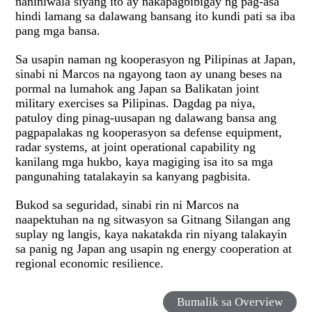
naniniwala siyang ito ay nakapagbibigay ng pag-asa
hindi lamang sa dalawang bansang ito kundi pati sa iba
pang mga bansa.
Sa usapin naman ng kooperasyon ng Pilipinas at Japan,
sinabi ni Marcos na ngayong taon ay unang beses na
pormal na lumahok ang Japan sa Balikatan joint
military exercises sa Pilipinas. Dagdag pa niya,
patuloy ding pinag-uusapan ng dalawang bansa ang
pagpapalakas ng kooperasyon sa defense equipment,
radar systems, at joint operational capability ng
kanilang mga hukbo, kaya magiging isa ito sa mga
pangunahing tatalakayin sa kanyang pagbisita.
Bukod sa seguridad, sinabi rin ni Marcos na
naapektuhan na ng sitwasyon sa Gitnang Silangan ang
suplay ng langis, kaya nakatakda rin niyang talakayin
sa panig ng Japan ang usapin ng energy cooperation at
regional economic resilience.
Bumalik sa Overview