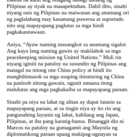
Pilipinas ay tiyak na maaapektuhan. Dahil dito, sinabi
niyang nais ng Pilipinas na maiwasan ang anumang uri
ng paglalabang may kasamang puwersa at suportado
nito ang mapayapang paglutas sa mga hindi
pagkakaunawaan.
Aniya, “Ayaw naming masangkot sa anumang sigalot.
Ang kaya lang naming gawin ay makilahok sa mga
peacekeeping mission ng United Nations.” Muli rin
niyang iginiit na patuloy na susundin ng Pilipinas ang
matagal na nitong one China policy at hindi ito
manghihimasok sa mga usaping itinuturing ng China
na panloob nitong gawain, ngunit umaasa itong
malulutas ang mga pagkakaiba sa mapayapang paraan.
Sinabi pa niya na lahat ng alitan ay dapat lutasin sa
mapayapang paraan, at sa tingin niya ay ito rin ang
pangunahing layunin ng lahat, kabilang ang Japan,
Pilipinas, at iba pang karatig-bansa. Binanggit din ni
Marcos na patuloy na gumagamit ang Maynila ng
diplomatikong paraan upang makipag-ugnayan sa