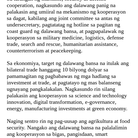
cooperation, nagkasundo ang dalawang panig na
palakasin ang umiiral na mekanismo ng kooperasyon
sa dagat, kabilang ang joint committee sa antas ng
undersecretary, pagtatatag ng hotline sa pagitan ng
coast guard ng dalawang bansa, at pagpapalawak ng
kooperasyon sa military medicine, logistics, defense
trade, search and rescue, humanitarian assistance,
counterterrorism at peacekeeping.
Sa ekonomiya, target ng dalawang bansa na itulak ang
bilateral trade hanggang 10 bilyong dolyar sa
pamamagitan ng pagbabawas ng mga hadlang sa
investment at trade, at pagtatayo ng mas balanseng
ugnayang pangkalakalan. Nagkasundo rin silang
palakasin ang kooperasyon sa science and technology
innovation, digital transformation, e-governance,
energy, manufacturing investments at green economy.
Naging sentro rin ng pag-uusap ang agrikultura at food
security. Nangako ang dalawang bansa na palalalimin
ang kooperasyon sa bigas, pangisdaan, smart