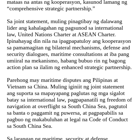
mataas na antas ng kooperasyon, kasunod lamang ng
“comprehensive strategic partnership.”
Sa joint statement, muling pinagtibay ng dalawang
lider ang kahalagahan ng pagsunod sa international
law, United Nations Charter at ASEAN Charter.
Ipinahayag din nila na ipagpapatuloy ang kooperasyon
sa pamamagitan ng bilateral mechanisms, defense and
security dialogues, maritime consultations at iba pang
umiiral na mekanismo, habang bubuo rin ng bagong
action plan sa ilalim ng enhanced strategic partnership.
Parehong may maritime disputes ang Pilipinas at
Vietnam sa China. Muling iginiit ng joint statement
ang suporta sa mapayapang paglutas ng mga sigalot
batay sa international law, pagpapanatili ng freedom of
navigation at overflight sa South China Sea, pagtutol
sa banta o paggamit ng puwersa, at pagpapabilis sa
pagbuo ng makabuluhan at legal na Code of Conduct
sa South China Sea.
Sa larangan ng maritime, security at defense