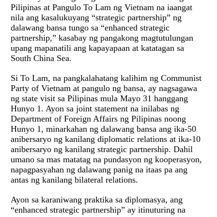
Pilipinas at Pangulo To Lam ng Vietnam na iaangat
nila ang kasalukuyang “strategic partnership” ng
dalawang bansa tungo sa “enhanced strategic
partnership,” kasabay ng pangakong magtutulungan
upang mapanatili ang kapayapaan at katatagan sa
South China Sea.
Si To Lam, na pangkalahatang kalihim ng Communist
Party of Vietnam at pangulo ng bansa, ay nagsagawa
ng state visit sa Pilipinas mula Mayo 31 hanggang
Hunyo 1. Ayon sa joint statement na inilabas ng
Department of Foreign Affairs ng Pilipinas noong
Hunyo 1, minarkahan ng dalawang bansa ang ika-50
anibersaryo ng kanilang diplomatic relations at ika-10
anibersaryo ng kanilang strategic partnership. Dahil
umano sa mas matatag na pundasyon ng kooperasyon,
napagpasyahan ng dalawang panig na itaas pa ang
antas ng kanilang bilateral relations.
Ayon sa karaniwang praktika sa diplomasya, ang
“enhanced strategic partnership” ay itinuturing na