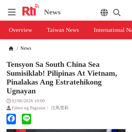
News
Overview
Taiwan News
International N
/
News
Tensyon Sa South China Sea
Sumisiklab! Pilipinas At Vietnam,
Pinalakas Ang Estratehikong
Ugnayan
02/06/2026 10:00
Editor ng Pagsulat： 汪馬雪莉