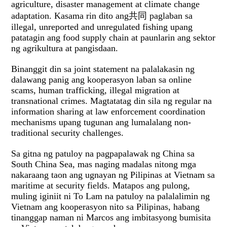
agriculture, disaster management at climate change
adaptation. Kasama rin dito ang共同 paglaban sa
illegal, unreported and unregulated fishing upang
patatagin ang food supply chain at paunlarin ang sektor
ng agrikultura at pangisdaan.
Binanggit din sa joint statement na palalakasin ng
dalawang panig ang kooperasyon laban sa online
scams, human trafficking, illegal migration at
transnational crimes. Magtatatag din sila ng regular na
information sharing at law enforcement coordination
mechanisms upang tugunan ang lumalalang non-
traditional security challenges.
Sa gitna ng patuloy na pagpapalawak ng China sa
South China Sea, mas naging madalas nitong mga
nakaraang taon ang ugnayan ng Pilipinas at Vietnam sa
maritime at security fields. Matapos ang pulong,
muling iginiit ni To Lam na patuloy na palalalimin ng
Vietnam ang kooperasyon nito sa Pilipinas, habang
tinanggap naman ni Marcos ang imbitasyong bumisita