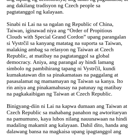
ang dakilang tradisyon ng Czech people sa
pagtatanggol ng kalayaan.
Sinabi ni Lai na sa ngalan ng Republic of China,
Taiwan, iginawad niya ang “Order of Propitious
Clouds with Special Grand Cordon” upang parangalan
si Vystrčil sa kanyang matatag na suporta sa Taiwan,
malaking ambag sa relasyon ng Taiwan at Czech
Republic, at matibay na pagtatanggol sa global
democracy. Aniya, ang parangal ay hindi lamang
simbolo ng pambihirang tapang ni Vystrčil, kundi
kumakatawan din sa pinakamataas na paggalang at
pasasalamat ng mamamayan ng Taiwan sa kanya. Ito
rin aniya ang pinakamahusay na patunay ng matibay
na pagkakaibigan ng Taiwan at Czech Republic.
Binigyang-diin ni Lai na kapwa dumaan ang Taiwan at
Czech Republic sa mahabang panahon ng awtoritaryan
na pamumuno, kaya lubos nilang nauunawaan na hindi
madaling makamit ang kalayaan. Dahil dito, handa ang
dalawang bansa na magkaisa upang ipagtanggol ang