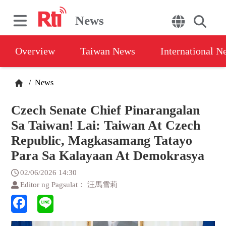
News
Overview
Taiwan News
International N
/
News
Czech Senate Chief Pinarangalan
Sa Taiwan! Lai: Taiwan At Czech
Republic, Magkasamang Tatayo
Para Sa Kalayaan At Demokrasya
02/06/2026 14:30
Editor ng Pagsulat： 汪馬雪莉