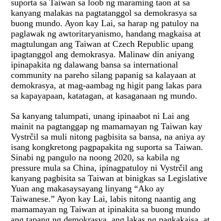
suporta sa Taiwan sa loob ng maraming taon at sa
kanyang malakas na pagtatanggol sa demokrasya sa
buong mundo. Ayon kay Lai, sa harap ng patuloy na
paglawak ng awtoritaryanismo, handang magkaisa at
magtulungan ang Taiwan at Czech Republic upang
ipagtanggol ang demokrasya. Malinaw din aniyang
ipinapakita ng dalawang bansa sa international
community na pareho silang papanig sa kalayaan at
demokrasya, at mag-aambag ng higit pang lakas para
sa kapayapaan, katatagan, at kasaganaan ng mundo.
Sa kanyang talumpati, unang ipinaabot ni Lai ang
mainit na pagtanggap ng mamamayan ng Taiwan kay
Vystrčil sa muli nitong pagbisita sa bansa, na aniya ay
isang kongkretong pagpapakita ng suporta sa Taiwan.
Sinabi ng pangulo na noong 2020, sa kabila ng
pressure mula sa China, ipinagpatuloy ni Vystrčil ang
kanyang pagbisita sa Taiwan at binigkas sa Legislative
Yuan ang makasaysayang linyang “Ako ay
Taiwanese.” Ayon kay Lai, labis nitong naantig ang
mamamayan ng Taiwan at ipinakita sa buong mundo
ang tapang ng demokrasya, ang lakas ng pagkakaisa, at