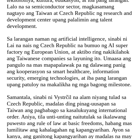
Lalo na sa semiconductor sector, magkasamang
nagtayo ang Taiwan at Czech Republic ng research and
development center upang palalimin ang talent
development.
Sa larangan naman ng artificial intelligence, sinabi ni
Lai na nais ng Czech Republic na bumuo ng AI super
factory ng European Union, at aktibo ring nakikilahok
ang Taiwanese companies sa layuning ito. Umaasa ang
pangulo na mas mapapalawak pa ng dalawang panig
ang kooperasyon sa smart healthcare, information
security, emerging technologies, at iba pang larangan
upang patuloy na makalikha ng mga bagong milestone.
Samantala, sinabi ni Vystrčil na alam niyang tulad sa
Czech Republic, madalas ding pinag-uusapan sa
Taiwan ang pagbabago sa kasalukuyang international
order. Aniya, tila unti-unting naitutulak sa ikalawang
puwesto ang rule of law at basic freedoms, habang mas
lumilitaw ang kahalagahan ng kapangyarihan. Ayon sa
kanya, ang ganitong kapangyarihan ay madalas na may