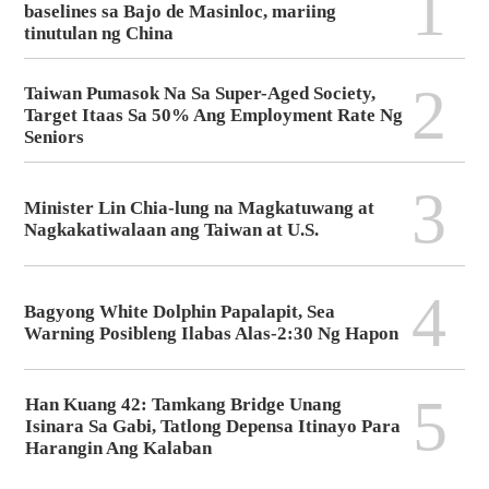
1
baselines sa Bajo de Masinloc, mariing
tinutulan ng China
2
Taiwan Pumasok Na Sa Super-Aged Society,
Target Itaas Sa 50% Ang Employment Rate Ng
Seniors
3
Minister Lin Chia-lung na Magkatuwang at
Nagkakatiwalaan ang Taiwan at U.S.
4
Bagyong White Dolphin Papalapit, Sea
Warning Posibleng Ilabas Alas-2:30 Ng Hapon
5
Han Kuang 42: Tamkang Bridge Unang
Isinara Sa Gabi, Tatlong Depensa Itinayo Para
Harangin Ang Kalaban