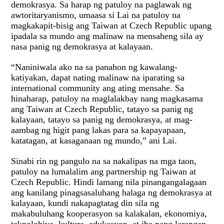
demokrasya. Sa harap ng patuloy na paglawak ng
awtoritaryanismo, umaasa si Lai na patuloy na
magkakapit-bisig ang Taiwan at Czech Republic upang
ipadala sa mundo ang malinaw na mensaheng sila ay
nasa panig ng demokrasya at kalayaan.
“Naniniwala ako na sa panahon ng kawalang-
katiyakan, dapat nating malinaw na iparating sa
international community ang ating mensahe. Sa
hinaharap, patuloy na maglalakbay nang magkasama
ang Taiwan at Czech Republic, tatayo sa panig ng
kalayaan, tatayo sa panig ng demokrasya, at mag-
aambag ng higit pang lakas para sa kapayapaan,
katatagan, at kasaganaan ng mundo,” ani Lai.
Sinabi rin ng pangulo na sa nakalipas na mga taon,
patuloy na lumalalim ang partnership ng Taiwan at
Czech Republic. Hindi lamang nila pinangangalagaan
ang kanilang pinagsasaluhang halaga ng demokrasya at
kalayaan, kundi nakapagtatag din sila ng
makabuluhang kooperasyon sa kalakalan, ekonomiya,
teknolohiya, kultura, edukasyon, at iba pang larangan.