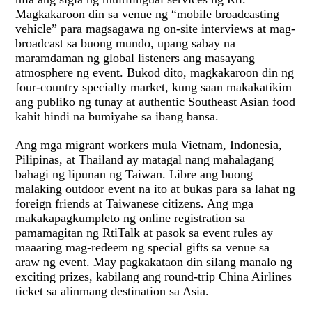
Magkakaroon din sa venue ng “mobile broadcasting
vehicle” para magsagawa ng on-site interviews at mag-
broadcast sa buong mundo, upang sabay na
maramdaman ng global listeners ang masayang
atmosphere ng event. Bukod dito, magkakaroon din ng
four-country specialty market, kung saan makakatikim
ang publiko ng tunay at authentic Southeast Asian food
kahit hindi na bumiyahe sa ibang bansa.
Ang mga migrant workers mula Vietnam, Indonesia,
Pilipinas, at Thailand ay matagal nang mahalagang
bahagi ng lipunan ng Taiwan. Libre ang buong
malaking outdoor event na ito at bukas para sa lahat ng
foreign friends at Taiwanese citizens. Ang mga
makakapagkumpleto ng online registration sa
pamamagitan ng RtiTalk at pasok sa event rules ay
maaaring mag-redeem ng special gifts sa venue sa
araw ng event. May pagkakataon din silang manalo ng
exciting prizes, kabilang ang round-trip China Airlines
ticket sa alinmang destination sa Asia.