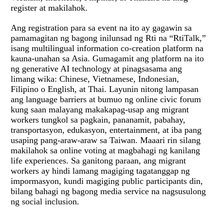
register at makilahok.
Ang registration para sa event na ito ay gagawin sa
pamamagitan ng bagong inilunsad ng Rti na “RtiTalk,”
isang multilingual information co-creation platform na
kauna-unahan sa Asia. Gumagamit ang platform na ito
ng generative AI technology at pinagsasama ang
limang wika: Chinese, Vietnamese, Indonesian,
Filipino o English, at Thai. Layunin nitong lampasan
ang language barriers at bumuo ng online civic forum
kung saan malayang makakapag-usap ang migrant
workers tungkol sa pagkain, pananamit, pabahay,
transportasyon, edukasyon, entertainment, at iba pang
usaping pang-araw-araw sa Taiwan. Maaari rin silang
makilahok sa online voting at magbahagi ng kanilang
life experiences. Sa ganitong paraan, ang migrant
workers ay hindi lamang magiging tagatanggap ng
impormasyon, kundi magiging public participants din,
bilang bahagi ng bagong media service na nagsusulong
ng social inclusion.