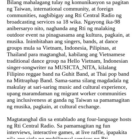
Bilang mahalagang tulay ng komunikasyon sa pagitan
ng Taiwan, international community, at foreign
communities, nagbibigay ang Rti Central Radio ng
broadcasting services sa 18 wika. Ngayong ika-98
anibersaryo nito, naghanda ang Rti ng malaking
outdoor event na pinagsasama ang kultura, pagkain, at
musika. Inimbitahan ang singers, bands, at dance
groups mula sa Vietnam, Indonesia, Pilipinas, at
Thailand para magtanghal, kabilang ang Vietnamese
traditional dance group na Hello Vietnam, Indonesian
singer-songwriter na MUSICTA_NITA, kilalang
Filipino reggae band na Guhit Band, at Thai pop band
na Mittraphap Band. Sama-sama silang magdadala ng
makulay at sari-saring music and cultural experience,
upang maramdaman ng migrant worker communities
ang inclusiveness at ganda ng Taiwan sa pamamagitan
ng musika, pagkain, at cultural exchange.
Magtatanghal din sa entablado ang four-language hosts
ng Rti Central Radio. Sa pamamagitan ng fun
interviews, interactive games, at live raffle, ipapakita
nila ang sigla ng multilingual services ng Rti.