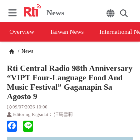
News
Overview
Taiwan News
International N
/
News
Rti Central Radio 98th Anniversary
“VIPT Four-Language Food And
Music Festival” Gaganapin Sa
Agosto 9
09/07/2026 10:00
Editor ng Pagsulat： 汪馬雪莉