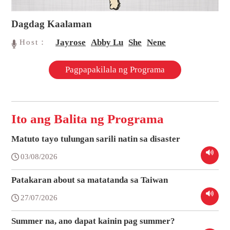
Dagdag Kaalaman
Jayrose
Abby Lu
She
Nene
Host：
Pagpapakilala ng Programa
Ito ang Balita ng Programa
Matuto tayo tulungan sarili natin sa disaster
03/08/2026
Patakaran about sa matatanda sa Taiwan
27/07/2026
Summer na, ano dapat kainin pag summer?