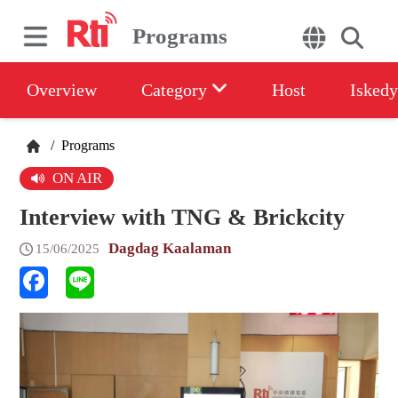
Programs
Overview
Category
Host
Iskedy
/
Programs
ON AIR
Interview with TNG & Brickcity
Dagdag Kaalaman
15/06/2025