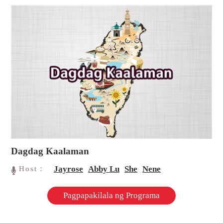
Dagdag Kaalaman
Jayrose
Abby Lu
She
Nene
Host：
Pagpapakilala ng Programa