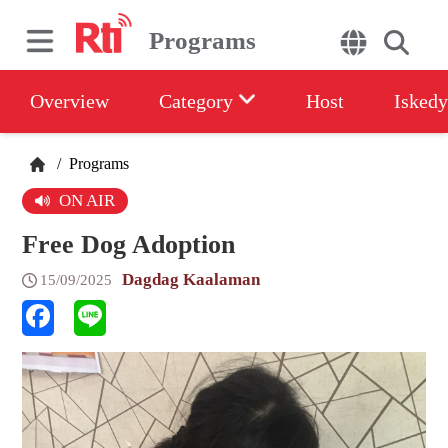
Programs
Overview
Category
Host
Iskedy
/
Programs
ON AIR
Free Dog Adoption
Dagdag Kaalaman
15/09/2025