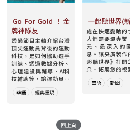
Go For Gold ！金
一起聽世界(新)
牌神隊友
處在快速變動的世
人們需要最專業、
透過節目主軸介紹台灣
元、最深入的國
頂尖運動員背後的運動
息。讓央廣製作的
科技，是如何協助選手
起聽世界》打開您
訓練、透過數據分析、
朵、拓展您的視野
心理建設與輔導、Ai科
富您的生活。讓我
技輔助等，讓運動員展
華語
新聞
起穿越時區與語言
現最好的狀態，並做最
聽全球大小事，掌
華語
經典重現
有效的表現提升。並透
世界。 《一起聽世界》
過深入的訪談，了解到
每週一、三、五帶
選手們在追求卓越的過
鬆掌握世界脈動，
程中面臨到的挑戰和故
新聞故事，不論政
事，展現對運動的熱情
回上頁
科技、財經、文化
和毅力，以及台灣在運