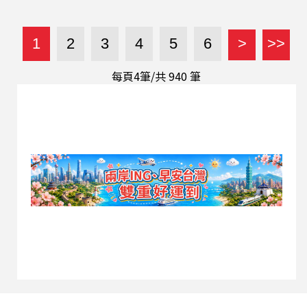
1
2
3
4
5
6
>
>>
每頁4筆/共
940
筆