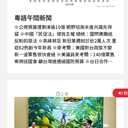
粵語午間新聞
※公視預算遭刪凍逾10億 朝野協商未達共識先保
留 ※中國「民促法」侵我主權 總統：國際應團結
反制的惡法 ※高峰將至 新冠單週就診近2萬人次 重
症62例創今年新高 ※麥考爾：美國對台政策不變
新一波軍售很快會過 ※美議員麥考爾：140億軍售
案將送國會 籲台灣速通過國防預算 ※台日合作達
新高度 經濟部：將延伸至關鍵礦物供應鏈
2 天