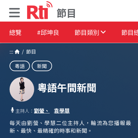
節目
總覽
#邱坤良
節目類別
節目
:::
/
節目
粵語
新聞
粵語午間新聞
劉螢、
袁學慧
主持人：
每天由劉螢、學慧二位主持人，輪流為您播報最
新、最快、最精確的時事和新聞。