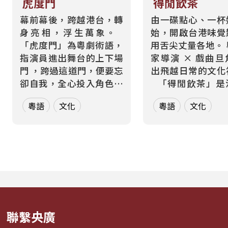
虎度門
得閒飲茶
幕前幕後，跨越港台，轉
由一碟點心、一杯
身亮相，浮生萬象。
始，開啟台港味覺
「虎度門」為粵劇術語，
用舌尖丈量各地。 粵菜世
指演員進出舞台的上下場
家導演 × 戲曲
門 ，跨過這道門，便要忘
出飛越日常的文化
卻自我，全心投入角色。
「得閒飲茶」是港式社
而在現實生活中，每個人
交中最溫暖的問候
粵語
文化
粵語
文化
也都在跨越那道屬於自己
著裊裊茶香，開啟
的「虎度門」——在不同
食與地域文化的深
身分間切換，在不同文化
。 本節目由學慧
間轉場 。 本節目以「出
兼舞蹈影像導演、
入舞台」為核心意象，每
製，同時也是香
週二帶領聽眾進行一場...
「太史菜系」粵菜
家...
聯繫央廣