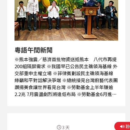
粵語午間新聞
※熊本強震／慈濟首批物資送抵熊本 八代市再提
200組隔屏需求 ※我國早已公告民主礁領海基線 外
交部重申主權立場 ※菲律賓劃設民主礁領海基線
綠籲和平對話解決爭端 ※總統接見台灣廚藝代表團
讚揚美食讓世界看見台灣 ※勞動基金上半年賺逾
2.2兆 7月震盪劇烈將逢低布局 ※勞動基金6月進帳
771億元 上半年大賺2.2兆元 ※緬甸政府：翁山蘇
姬於首都與紅十字會代表會面
3 天