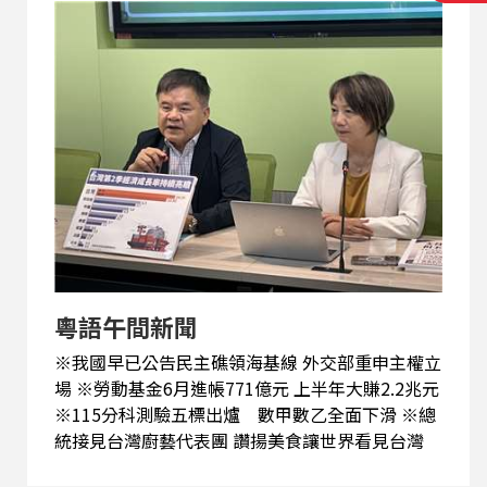
粵語午間新聞
※我國早已公告民主礁領海基線 外交部重申主權立
場 ※勞動基金6月進帳771億元 上半年大賺2.2兆元
※115分科測驗五標出爐 數甲數乙全面下滑 ※總
統接見台灣廚藝代表團 讚揚美食讓世界看見台灣