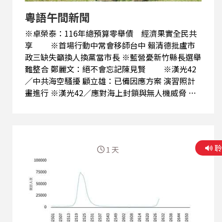
粵語午間新聞
※卓榮泰：116年總預算零舉債 經濟果實全民共
享 ※首場行動中常會移師台中 賴清德批盧市
政三缺失籲換人換黨當市長 ※藍營憂新竹縣長選舉
難整合 鄭麗文：絕不會忘記陳見賢 ※漢光42
／中共海空騷擾 顧立雄：已備因應方案 演習照計
畫進行 ※漢光42／應對海上封鎖與無人機威脅 顧
立雄：實戰驗證找出問題 ※總統接見凱達格蘭
論壇訪賓 重申四個堅持及和平四大支柱 ※中國
祭出入境新規 邱垂正：將既有嚴格管控明文化
※推動兩韓和平共處 南韓擬重啟京元線修復計畫
1 天
※推南北韓關係解凍 南韓統一部提議停止稱北韓為
「主要敵人」 ※俄羅斯飛彈連襲基輔 烏克蘭全沒
攔到至少17死