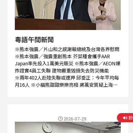
粵語午間新聞
※熊本強震／片山和之感謝賴總統及台灣各界慰問
※熊本強震／強震重創熊本 芥菜種會攜手AAR
Japan率先投入1萬美元賑災 ※熊本強震／AEON爆
炸證實4員工失聯 建物嚴重毀損失去防災機能
※兩年402人赴陸失聯或遭押 邱垂正：今年平均每
月16人 ※小貓熊甜甜樂樂亮相 蔣萬安質疑上海團
來台與統戰何關？ ※新北市長選戰／李四川民調
領先 蘇巧慧：續以政見爭取支持 ※備戰縣市長選
舉 民進黨下週啟動行動中常會 首站台中 ※產
假、育兒假修法待協商 洪申翰：有信心明年如期上
2026-07-29
路 ※中共7月底政治局會議 預料研判經濟、敲
定五中 ※尹錫悅戒嚴案首件定讞判7年 律師資