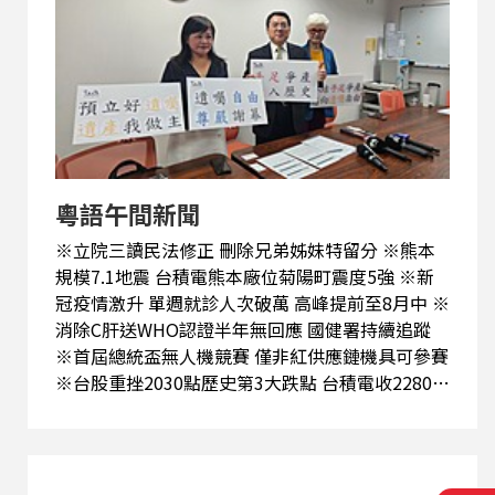
格依法遭撤銷
粵語午間新聞
※立院三讀民法修正 刪除兄弟姊妹特留分 ※熊本
規模7.1地震 台積電熊本廠位菊陽町震度5強 ※新
冠疫情激升 單週就診人次破萬 高峰提前至8月中 ※
消除C肝送WHO認證半年無回應 國健署持續追蹤
※首屆總統盃無人機競賽 僅非紅供應鏈機具可參賽
※台股重挫2030點歷史第3大跌點 台積電收2280元
失守季線