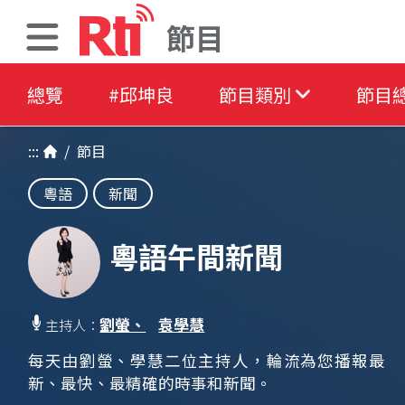
節目
總覽
#邱坤良
節目類別
節目
:::
/
節目
粵語
新聞
粵語午間新聞
劉螢、
袁學慧
主持人：
每天由劉螢、學慧二位主持人，輪流為您播報最
新、最快、最精確的時事和新聞。