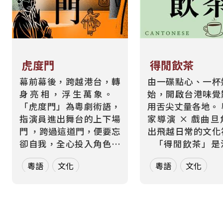
虎度門
得閒飲茶
幕前幕後，跨越港台，轉
由一碟點心、一杯
身亮相，浮生萬象。
始，開啟台港味覺
「虎度門」為粵劇術語，
用舌尖丈量各地。 粵菜世
指演員進出舞台的上下場
家導演 × 戲曲
門 ，跨過這道門，便要忘
出飛越日常的文化
卻自我，全心投入角色。
「得閒飲茶」是港式社
而在現實生活中，每個人
交中最溫暖的問候
粵語
文化
粵語
文化
也都在跨越那道屬於自己
著裊裊茶香，開啟
的「虎度門」——在不同
食與地域文化的深
身分間切換，在不同文化
。 本節目由學慧
間轉場 。 本節目以「出
兼舞蹈影像導演、
入舞台」為核心意象，每
製，同時也是香