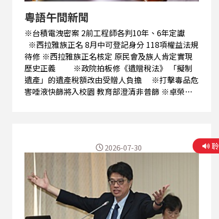
粵語午間新聞
※台積電洩密案 2前工程師各判10年、6年定讞
※西拉雅族正名 8月中可登記身分 118項權益法規
待修 ※西拉雅族正名核定 原民會及族人肯定實現
歷史正義 ※政院拍板修《遺贈稅法》 「擬制
遺產」的遺產稅額改由受贈人負擔 ※打擊毒品危
害唾液快篩將入校園 教育部澄清非普篩 ※卓榮
泰：6月起啟動毒駕防制至今 毒駕肇事案件已下降
33% ※總統批總預算、無人載具條例卡關立院
籲政黨競爭勿破壞國家利益 ※土耳其警方凌晨突
擊 在野黨市長遭到逮捕 ※菲律賓向聯合國說
2026-07-30
明延伸大陸礁層申請 爭取資源權