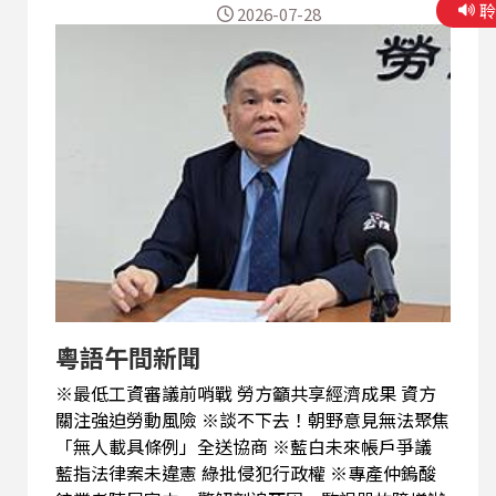
2026-07-28
粵語午間新聞
※最低工資審議前哨戰 勞方籲共享經濟成果 資方
關注強迫勞動風險 ※談不下去！朝野意見無法聚焦
「無人載具條例」全送協商 ※藍白未來帳戶爭議
藍指法律案未違憲 綠批侵犯行政權 ※專產仲鎢酸