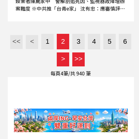
銨業者陳屍家中 警解剖追死因、監視器故障增辦
案難度 ※中共推「台青e家」 沈有忠：應審慎評估
個資外洩風險 ※胡志偉與家人倫敦短暫團聚 恐遭
提前遣返香港
<<
<
1
2
3
4
5
6
>
>>
每頁4筆/共
940
筆