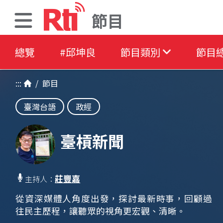
節目
總覽
#邱坤良
節目類別
節目
:::
/
節目
臺灣台語
政經
臺槓新聞
莊豐嘉
主持人：
從資深媒體人角度出發，探討最新時事，回顧過
往民主歷程，讓聽眾的視角更宏觀、清晰。