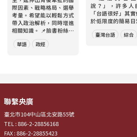
說？」，許多人
際因素、戰略格局、選舉
「台語很好」其實
考量。希望能以輕鬆方式
於低限度的簡易日
帶入政治解析，同時增進
用語；然而當代社
相關知識。 📌臉書粉絲專
臺灣台語
綜合
爆炸，每天都有新
頁👉央廣華語節目粉絲團
現、即使是兒童的
華語
政經
| Facebook 來信資訊 郵
語，也已過去大不
寄地址｜臺灣104237臺
台語需要在這樣的
北市中山區北安路55號
動中，迅速趕上，
中央廣播電臺 華語節目
家學者訂定的新詞
收 e-mail｜
更需要在網路上、生活
17rti@rti.org.tw
聯繫央廣
臺北市104中山區北安路55號
TEL : 886-2-28856168
FAX : 886-2-28855423