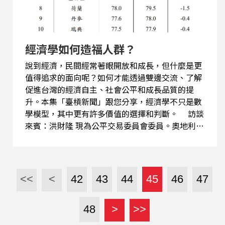
經濟學如何造福人群？
說到經濟，民間經常著眼開放和成長，但什麼是更
值得追求的面向呢？如何才能透過雙邊交流、了解
促進台灣的經濟自主、社會公平和成長品質的提
升。本集「臺槓新聞」跟您分享，經濟學不只是數
學模型，其中更有許多價值的選擇和判斷。 訪談
來賓：洪財隆 現為公平交易委員會委員。奧地利茵
斯布魯克 (Innsbruck) 大學經濟學博士，德國曼海
姆 (Mannheim) 大學國際經濟關係研究所畢業、中
興大學法商學院（現台北大學）經濟學碩士。曾任
台灣經濟研究院APEC研究中心副研究員、民進黨
<<
<
42
43
44
45
46
47
中國事務部主任、政策委員會副執行長、清華大學
人社所「中國研究學程」兼任助理教授等職。著有
48
>
>>
【邊緣戰略：台灣和區域經濟整合的虛與實】一
書。