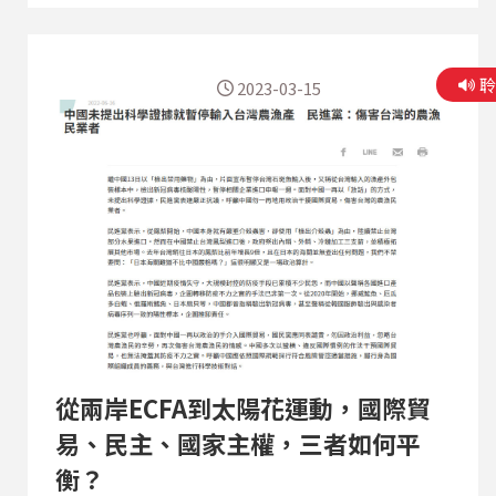
桃園神社，在中國國民黨執政後更名為「桃園縣忠
烈祠」。 近日因為桃園市政府移除了具有高人氣的
新神社大神，引發了連串的爭議，在日本人眼裡是
2023-03-15
怎麼解讀這件事？ 本集臺槓新聞邀請到知名媒體
人-野嶋 剛，聊聊這個事件外，也談談他對臺日半
導體產業的觀察
從兩岸ECFA到太陽花運動，國際貿
易、民主、國家主權，三者如何平
衡？