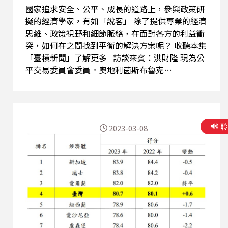
國家追求安全、公平、成長的道路上，參與政策研
擬的經濟學家，有如「說客」 除了提供專業的經濟
思維、政策視野和細節脈絡，在面對各方的利益衝
突，如何在之間找到平衡的解決方案呢？ 收聽本集
「臺槓新聞」了解更多 訪談來賓：洪財隆 現為公
平交易委員會委員。奧地利茵斯布魯克
(Innsbruck) 大學經濟學博士，德國曼海姆
(Mannheim) 大學國際經濟關係研究所畢業、中興
大學法商學院（現台北大學）經濟學碩士。曾任台
灣經濟研究院APEC研究中心副研究員、民進黨中
2023-03-08
國事務部主任、政策委員會副執行長、清華大學人
社所「中國研究學程」兼任助理教授等職。著有
【邊緣戰略：台灣和區域經濟整合的虛與實】一
書。