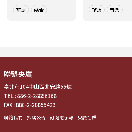
血應援站》，由香港藝人
心理學的角度出發
華語
綜合
華語
音樂
張啟樂與影視運動產業專
聽眾探索音樂如何
業經理人鄭偉柏搭檔，將
奏、旋律與聲響，
帶領全球華語聽眾深入這
響心情——為何某
條充滿汗水與笑容的應援
能帶來安定？為何
經濟學。 全方位解構啦啦
詞能勾起回憶？為
隊產業的面貌，從耀眼的
同的音色會讓我
啦啦隊...
舞、想流淚...
聯繫央廣
臺北市104中山區北安路55號
TEL : 886-2-28856168
FAX : 886-2-28855423
聯絡我們
採購公告
訂閱電子報
央廣社群