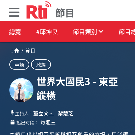
節目
總覽
#邱坤良
節目類別
節目
:::
/
節目
華語
政經
世界大國民3 - 東亞
縱橫
董立文、
黎慧芝
主持人：
每週三
播出時段：
本節目係以相互平等與相互尊重的立場，用淺顯