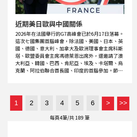
近期美日歐與中國關係
2026年在法國舉行的G7高峰會已於6月17日落幕。
這次七國集團首腦峰會，除法國、美國、日本、英
國、德國、意大利、加拿大及歐洲理事會主席科斯
塔、歐盟委員會主席馮德萊恩出席外，還邀請了澳
大利亞、韓國、巴西、肯尼亞、埃及、卡塔爾、烏
克蘭、阿拉伯聯合酋長國、印度的首腦參加。節目
訪問警察大學公共安全系董立文教授，就G7峰會與
花絮、歐洲致力平衡中國貿易逆差以及對台灣的影
響等相關議題分析探討。
1
2
3
4
5
6
>
>>
每頁4筆/共
189
筆