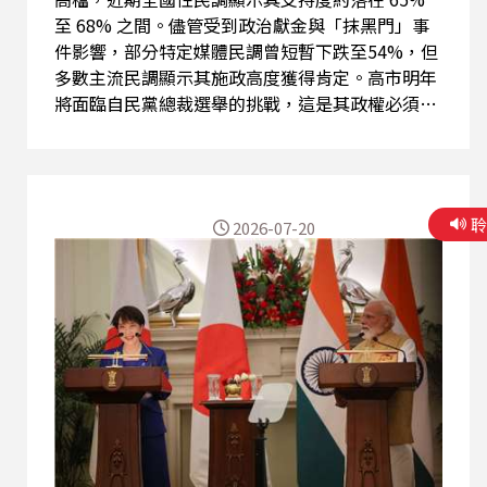
至 68% 之間。儘管受到政治獻金與「抹黑門」事
件影響，部分特定媒體民調曾短暫下跌至54%，但
多數主流民調顯示其施政高度獲得肯定。高市明年
將面臨自民黨總裁選舉的挑戰，這是其政權必須要
克服的難關。節目訪問輔仁大學日文系何思慎特聘
教授就相關議題深入分析。
2026-07-20