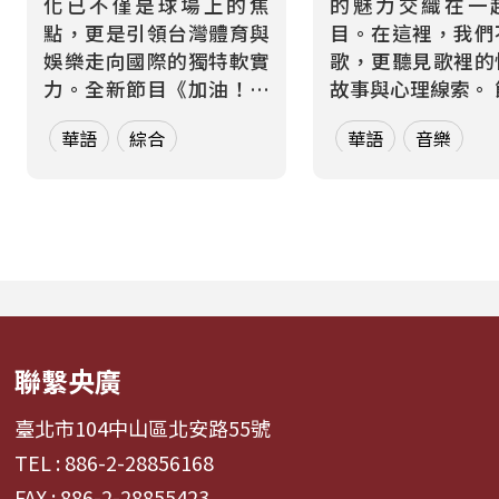
化已不僅是球場上的焦
的魅力交織在一
點，更是引領台灣體育與
目。在這裡，我們
娛樂走向國際的獨特軟實
歌，更聽見歌裡的
力。全新節目《加油！熱
故事與心理線索。 節目從
血應援站》，由香港藝人
心理學的角度出發
華語
綜合
華語
音樂
張啟樂與影視運動產業專
聽眾探索音樂如何
業經理人鄭偉柏搭檔，將
奏、旋律與聲響，
帶領全球華語聽眾深入這
響心情——為何某
條充滿汗水與笑容的應援
能帶來安定？為何
經濟學。 全方位解構啦啦
詞能勾起回憶？為
隊產業的面貌，從耀眼的
同的音色會讓我
啦啦隊...
舞、想流淚...
聯繫央廣
臺北市104中山區北安路55號
TEL : 886-2-28856168
FAX : 886-2-28855423