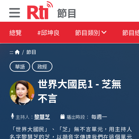
節目
總覽
#邱坤良
節目類別
節目
:::
/
節目
華語
政經
世界大國民1 - 芝無
不言
黎慧芝
每週一
主持人：
播出時段：
「世界大國民」、「芝」無不言單元，用主持人
名字黎慧芝的芝，以諧音字傳達我們在這個單元