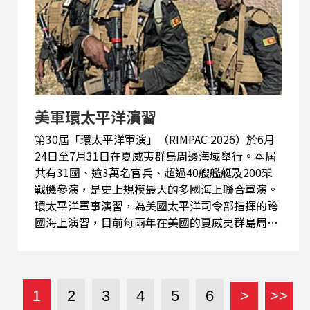
美軍環太平洋演習
第30屆「環太平洋軍演」（RIMPAC 2026）於6月
24日至7月31日在夏威夷群島周邊海域舉行。本屆
共有31國、逾3萬名官兵、超過40艘艦艇及200架
戰機參演，是史上規模最大的多國海上聯合軍演。
環太平洋軍事演習，為美國太平洋司令部指揮的跨
國海上演習，目前每兩年在美國的夏威夷群島周邊
和珍珠港舉行，其目的在於保障太平洋沿岸國家海
上通道安全和聯合反恐，也是世界上最大的國際海
上演習，主要著眼在環太平洋地區的整體利益。節
目訪問「軍情與航空」網站主編施孝瑋，就今年美
1
2
3
4
5
6
>
>>
軍環太平洋演習的重點和參與國家及針對目的等相