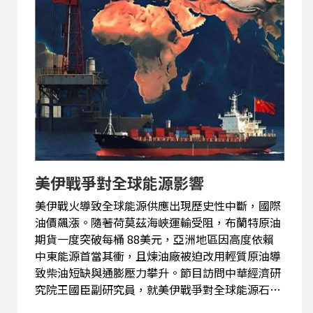
美伊戰爭對全球能源影響
美伊戰火導致全球能源供應出現歷史性中斷，國際
油價飆漲。隨著荷莫茲海峽運輸受阻，布蘭特原油
期貨一度突破每桶 88美元，亞洲地區因高度依賴
中東能源首當其衝，且煉油廠被迫改用輕質原油導
致柴油短缺與通膨壓力攀升。節目訪問中華經濟研
究院王國臣副研究員，就美伊戰爭對全球能源石油
供應影響？對中國大陸及俄羅斯影響為何？以及對