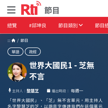
節目
總覽
#邱坤良
節目類別
節目
:::
/
節目
華語
政經
世界大國民1 - 芝無
不言
黎慧芝
每週一
主持人：
播出時段：
「世界大國民」、「芝」無不言單元，用主持人
名字黎慧芝的芝，以諧音字傳達我們在這個單元