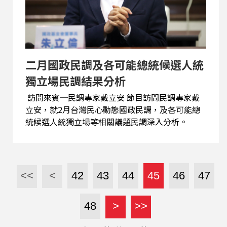
二月國政民調及各可能總統候選人統
獨立場民調結果分析
訪問來賓─民調專家戴立安 節目訪問民調專家戴
立安，就2月台灣民心動態國政民調，及各可能總
統候選人統獨立場等相關議題民調深入分析。
<<
<
42
43
44
45
46
47
48
>
>>