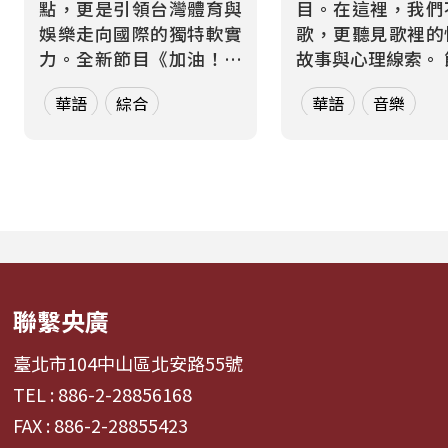
點，更是引領台灣體育與
目。在這裡，我們
娛樂走向國際的獨特軟實
歌，更聽見歌裡的
力。全新節目《加油！熱
故事與心理線索。 節目從
血應援站》，由香港藝人
心理學的角度出發
華語
綜合
華語
音樂
張啟樂與影視運動產業專
聽眾探索音樂如何
業經理人鄭偉柏搭檔，將
奏、旋律與聲響，
帶領全球華語聽眾深入這
響心情——為何某
條充滿汗水與笑容的應援
能帶來安定？為何
經濟學。 全方位解構啦啦
詞能勾起回憶？為
隊產業的面貌，從耀眼的
同的音色會讓我
啦啦隊...
舞、想流淚...
聯繫央廣
臺北市104中山區北安路55號
TEL : 886-2-28856168
FAX : 886-2-28855423