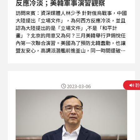
反應冷淡；美韓軍事演習觀察
訪問來賓：資深媒體人林少予 針對俄烏戰事，中國
大陸提出「立場文件」，為何西方反應冷淡，並且
認為大陸提出的是「立場文件」,不是「和平計
畫」？北京的用意又為何？三月美韓舉行尹錫悅任
內第一次聯合演習。美國為了預防北韓蠢動，也讓
盟友安心，高調派潛艦前進釜山，同一時間還破例
邀請韓國防部官員參觀美國戰略核潛艦(SSBN)。
節目訪問資深媒體人林少予就相關話題深入探討。
2023-03-06